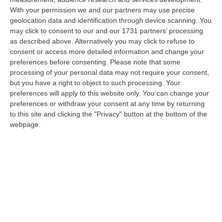
With your permission we and our partners may use precise
Ciclovia Dei Parchi Della Calabria: Al Via La Messa In Sicurezza
geolocation data and identification through device scanning. You
Del Tratto Fabrizia – Serra San Bruno
may click to consent to our and our 1731 partners’ processing
“SERRA SAN BRUNO Partono i lavori di riqualificazione e miglioramento
as described above. Alternatively you may click to refuse to
della sicurezza lungo la Ciclovia dei Parchi della Calabria, concentra…
consent or access more detailed information and change your
05 Agosto, 21:56
preferences before consenting.
Please note that some
processing of your personal data may not require your consent,
Tari, Senese: «Rendere Efficiente Il Sistema Per Ridurre I Costi
but you have a right to object to such processing. Your
preferences will apply to this website only. You can change your
Per I Cittadini E Aumentare I Salari»
preferences or withdraw your consent at any time by returning
“CATANZARO A Lamezia Terme la Tari aumenta del 6,2% per le famiglie e
to this site and clicking the "Privacy" button at the bottom of the
del 17% per le imprese; a Crotone del 6,9%; a Catanzaro dell’1,63%. A…
webpage.
05 Agosto, 21:23
Delmastro, No All’acquisizione Delle Chat. Bagarre Alla Camera
“ROMA L’Aula della Camera, a scrutinio segreto, ha confermato quanto
già votato dalla Giunta delle autorizzazioni, non consentendo alla magi…
05 Agosto, 21:07