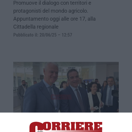
Promuove il dialogo con territori e
protagonisti del mondo agricolo.
Appuntamento oggi alle ore 17, alla
Cittadella regionale
Pubblicato il: 20/06/25 – 12:57
«In regioni come la Calabria i dirigenti
pubblici vanno pagati di più»