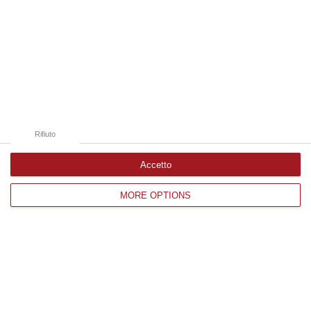
Bernini ha visitato oggi la Mediterranea di Reggio Calabria, accompa…
06 Agosto, 19:49
Edizioni provinciali
Catanzaro
Cosenza
Rifiuto
Vibo Valentia
Accetto
Reggio Calabria
MORE OPTIONS
Crotone