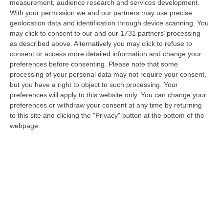
measurement, audience research and services development.
Dai Piani Per Il Rischio Sismico Al Welfare, I Provvedimenti
With your permission we and our partners may use precise
Approvati Dalla Giunta Regionale
geolocation data and identification through device scanning. You
may click to consent to our and our 1731 partners’ processing
“CATANZARO La Giunta della Regione Calabria, nella seduta odierna, su
as described above. Alternatively you may click to refuse to
proposta del presidente Roberto Occhiuto, ha approvato il nuovo Protoc…
consent or access more detailed information and change your
06 Agosto, 20:03
preferences before consenting.
Please note that some
processing of your personal data may not require your consent,
Reggio Calabria, Bernini In Visita Alla Mediterranea: «Qui La
but you have a right to object to such processing. Your
Facoltà Di Medicina? Valuteremo La Domanda»
preferences will apply to this website only. You can change your
“REGGIO CALABRIA La ministra dell’Università e della ricerca Anna Maria
preferences or withdraw your consent at any time by returning
Bernini ha visitato oggi la Mediterranea di Reggio Calabria, accompa…
to this site and clicking the "Privacy" button at the bottom of the
webpage.
06 Agosto, 19:49
L’estate Di Sangue Sulle Strade Vibonesi, Le Vite Spezzate Di
Carmelo E Andrea E Una Provincia Sotto Shock
“VIBO VALENTIA Carmelo aveva 27 anni, Andrea solo 23. Due giovani vite
spezzate, famiglie e comunità sconvolte in una drammatica scia di san…
06 Agosto, 19:10