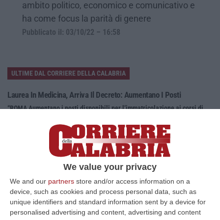
ambito politico, economico e comunicativo e
ha come focus la parità di genere
Pubblicato il: 03/10/22 – 16:58
ULTIME DAL CORRIERE DELLA CALABRIA
Laurea In Medicina, Arriva Il Decreto: Aumentano I Posti
“ROMA Aumentano i posti disponibili per l’immatricolazione ai corsi di
laurea magistrale in Medicina e Chirurgia, Odontoiatria e Protesi den…
06 Agosto, 20:49
La Rivista “America Journals” Celebra Lo Stilista Anton Giulio
Grande
We value your privacy
“«Rinomato per la sua impeccabile maestria artigianale e la sua
We and our
partners
store and/or access information on a
creatività visionaria, ha trasformato la moda italiana in un’espressione
device, such as cookies and process personal data, such as
dur…
unique identifiers and standard information sent by a device for
06 Agosto, 20:48
personalised advertising and content, advertising and content