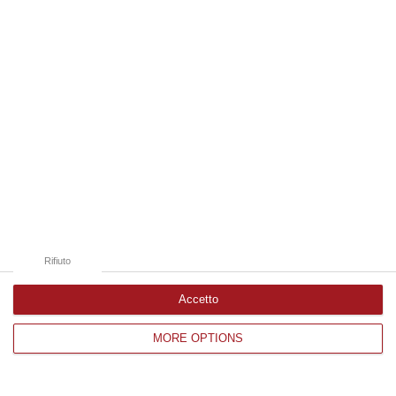
Edizioni provinciali
Catanzaro
Cosenza
Vibo Valentia
Reggio Calabria
Crotone
Rifiuto
Accetto
Corriere delle Calabria è una testata giornalistica di News&Com S.r.l
MORE OPTIONS
©2012-
-2026. Tutti i diritti riservati.
P.IVA. 03199620794, Via del mare 6/G, S.Eufemia, Lamezia Terme