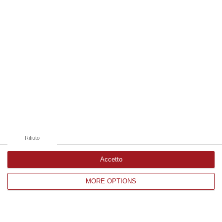
Edizioni provinciali
Catanzaro
Cosenza
Vibo Valentia
Reggio Calabria
Crotone
Rifiuto
Accetto
Corriere delle Calabria è una testata giornalistica di News&Com S.r.l
MORE OPTIONS
©2012-
-2026. Tutti i diritti riservati.
P.IVA. 03199620794, Via del mare 6/G, S.Eufemia, Lamezia Terme
(CZ)