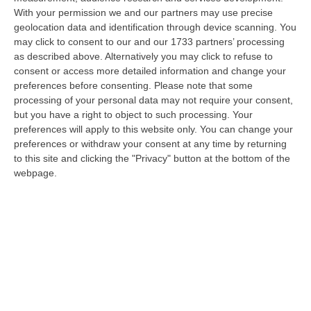
With your permission we and our partners may use precise
Messina, I “No Ponte” Di Nuovo In Marcia
geolocation data and identification through device scanning. You
“MESSINA “Chiediamo che venga chiusa la società Stretto di Messina. La
may click to consent to our and our 1733 partners’ processing
liquidazione era stata già indicata dal governo Monti nel 2013, e la…
as described above. Alternatively you may click to refuse to
08 Agosto, 21:20
consent or access more detailed information and change your
preferences before consenting.
Please note that some
Vinitaly And The City A Reggio: Il Grande Abbraccio Tra Identità
processing of your personal data may not require your consent,
Del Territorio, Storia E Cultura – FOTO
but you have a right to object to such processing. Your
preferences will apply to this website only. You can change your
“REGGIO CALABRIA Vinitaly and the City arriva a Reggio Calabria. Dopo il
preferences or withdraw your consent at any time by returning
successo dell’edizione di Sibari, dove la manifestazione ha fatto s…
to this site and clicking the "Privacy" button at the bottom of the
08 Agosto, 20:47
webpage.
Pride, La “prima Volta” Dell’onda Arcobaleno A Catanzaro. In
Migliaia In Marcia Per I Diritti E La Libertà – FOTO
“CATANZARO Una prima volta destinata a lasciare un segno nella storia
della città. Catanzaro oggi celebra il suo primo Pride: colori, musica…
08 Agosto, 19:38