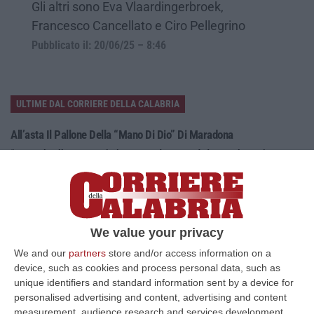
Gli altri sono Eva Vlaardingerbroek,
Francesco Cancellato e Ciro Pellegrino
Pubblicato il: 20/06/25 – 8:46
ULTIME DAL CORRIERE DELLA CALABRIA
All’asta Il Pallone Della “mano Di Dio” Di Maradona
“ROMA Il pallone con cui Diego Maradona segnò durante la storica
vittoria dell’Argentina sull’Inghilterra ai Mondiali del 1986 potrebbe
esse…
08 Agosto, 23:28
Milano, Vannacci Candida Il Generale Burgio
We value your privacy
“ROMA “La sfida delle grandi città correremo in tutte le grandi città
We and our
partners
store and/or access information on a
Milano, Bologna, Roma e Napoli. Ci presenteremo come Futuro
device, such as cookies and process personal data, such as
nazionale…
unique identifiers and standard information sent by a device for
personalised advertising and content, advertising and content
08 Agosto, 22:19
measurement, audience research and services development.