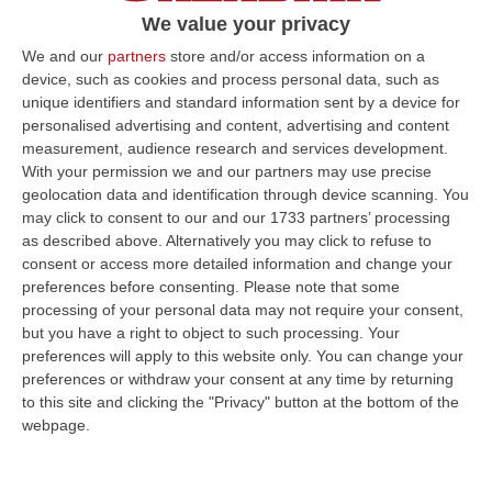
L’esponente del clan aveva dato una testata
We value your privacy
ad un report della Rai: «Espiata la pena»
We and our
partners
store and/or access information on a
device, such as cookies and process personal data, such as
Pubblicato il: 06/10/22 – 16:43
unique identifiers and standard information sent by a device for
personalised advertising and content, advertising and content
measurement, audience research and services development.
With your permission we and our partners may use precise
ULTIME DAL CORRIERE DELLA CALABRIA
geolocation data and identification through device scanning. You
may click to consent to our and our 1733 partners’ processing
All’asta Il Pallone Della “mano Di Dio” Di Maradona
as described above. Alternatively you may click to refuse to
“ROMA Il pallone con cui Diego Maradona segnò durante la storica
consent or access more detailed information and change your
vittoria dell’Argentina sull’Inghilterra ai Mondiali del 1986 potrebbe
preferences before consenting.
Please note that some
esse…
processing of your personal data may not require your consent,
08 Agosto, 23:28
but you have a right to object to such processing. Your
preferences will apply to this website only. You can change your
Milano, Vannacci Candida Il Generale Burgio
preferences or withdraw your consent at any time by returning
to this site and clicking the "Privacy" button at the bottom of the
“ROMA “La sfida delle grandi città correremo in tutte le grandi città
webpage.
Milano, Bologna, Roma e Napoli. Ci presenteremo come Futuro
nazionale…
08 Agosto, 22:19