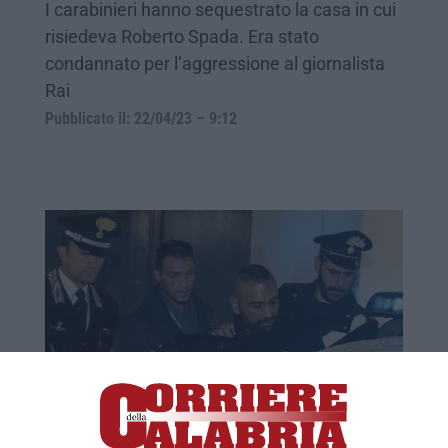
I carabinieri hanno sequestrato la casa in cui
risiedeva Roberto Spada. Era stato
condannato per l’aggressione al giornalista
Rai
Pubblicato il: 22/04/23 – 9:12
Scarcerato il boss Roberto Spada, accolto
ad Ostia con fuochi d’artificio