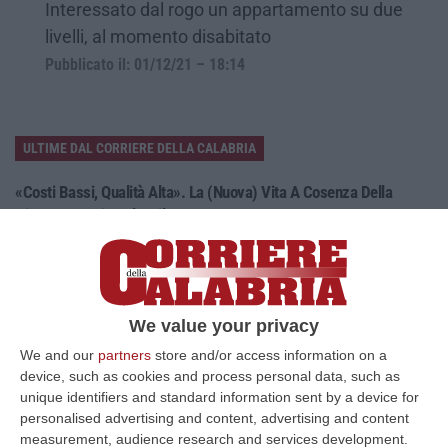
Interessato dal rogo un appartamento su due
livelli, al momento disabitato
Pubblicato il: 01/12/21 – 18:14
ULTIME DAL CORRIERE DELLA CALABRIA
«Costi Bassi, Qualità Alta». La (nuova) Vita A Cosenza Della
Giovane Coppia Italo-Cilena
“COSENZA Di southworking si è iniziato a parlare in tempi di post-Covid,
quando le nostre orecchie erano abituate a sentir parlare di smartw…
09 Agosto, 17:30
We value your privacy
Violento Scontro Nel Vibonese, Nuovo Incidente Sulla Ex Statale
522 A Briatico: Un Ferito
We and our
partners
store and/or access information on a
device, such as cookies and process personal data, such as
“VIBO VALENTIA A poche ore dalla tragica morte di una donna a causa di
unique identifiers and standard information sent by a device for
un incidente avvenuto tra Zambrone e Briatico, un altro grave sinistr…
personalised advertising and content, advertising and content
09 Agosto, 15:39
measurement, audience research and services development.