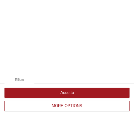
Catanzaro
Cosenza
Vibo Valentia
Reggio Calabria
Crotone
Rifiuto
Accetto
Corriere delle Calabria è una testata giornalistica di News&Com S.r.l
MORE OPTIONS
©2012-
-2026. Tutti i diritti riservati.
P.IVA. 03199620794, Via del mare 6/G, S.Eufemia, Lamezia Terme
(CZ)
Iscrizione tribunale di Lamezia Terme 5/2011 - Direttore