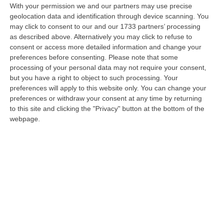
With your permission we and our partners may use precise
Pronto Soccorso In Affanno, In Estate Mancano 7 Mila Medici
geolocation data and identification through device scanning. You
“La carenza di medici nei Pronto soccorso si aggrava d’estate, quando
may click to consent to our and our 1733 partners’ processing
alle scoperture strutturali degli organici si aggiungono le assenze pe…
as described above. Alternatively you may click to refuse to
consent or access more detailed information and change your
09 Agosto, 15:13
preferences before consenting.
Please note that some
processing of your personal data may not require your consent,
Meteo, Ondata Di Caldo Estremo Fino A Ferragosto
but you have a right to object to such processing. Your
“Nella giornata di oggi ancora temporali, in alcuni casi molto intensi, sui
preferences will apply to this website only. You can change your
rilievi di Alpi e Appennini, e in locale estensione fin verso le…
preferences or withdraw your consent at any time by returning
09 Agosto, 15:10
to this site and clicking the "Privacy" button at the bottom of the
webpage.
Razionalizzazione Della Spesa Sanitaria E Acquisti Sotto Controllo.
La Strategia “anti-Sprechi” Della Regione
“CATANZARO La razionalizzazione della spesa sanitaria passa dalla
centralizzazione degli acquisti. È una delle direttrici individuate dalla…
09 Agosto, 14:37
Edizioni provinciali