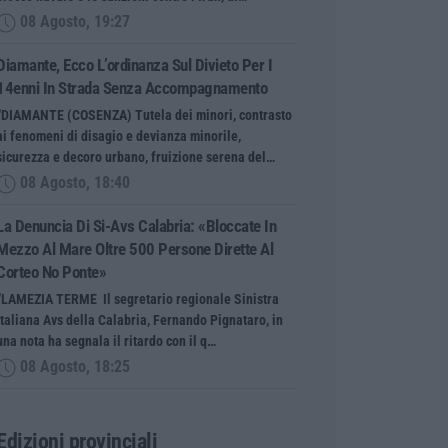
08 Agosto, 19:27
Diamante, Ecco L’ordinanza Sul Divieto Per I
14enni In Strada Senza Accompagnamento
“DIAMANTE (COSENZA) Tutela dei minori, contrasto
ai fenomeni di disagio e devianza minorile,
sicurezza e decoro urbano, fruizione serena del…
08 Agosto, 18:40
La Denuncia Di Si-Avs Calabria: «Bloccate In
Mezzo Al Mare Oltre 500 Persone Dirette Al
Corteo No Ponte»
“LAMEZIA TERME Il segretario regionale Sinistra
Italiana Avs della Calabria, Fernando Pignataro, in
una nota ha segnala il ritardo con il q…
08 Agosto, 18:25
Edizioni provinciali