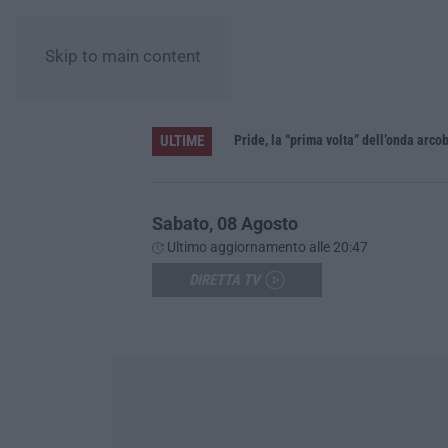
Skip to main content
ULTIME
Vinitaly and the City a Reggio: il grande abbraccio tra identità del territorio, storia e cultura – FOTO
Sabato, 08 Agosto
Ultimo aggiornamento alle 20:47
DIRETTA TV