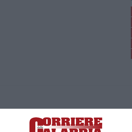
ica di News&Com S.r.l ©2012-
-2026. Tutti i diritti riservati.
ia, Lamezia Terme (CZ)
irettore responsabile Paola Militano |
Privacy