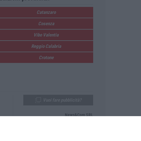
Catanzaro
Cosenza
Vibo Valentia
Reggio Calabria
Crotone
Vuoi fare pubblicità?
News&Com SRL
Telefono:
0968-53665
Email:
newsandcom@gmail.com