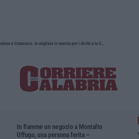
Pride, la “prima volta” dell’onda arcobaleno a Catanzaro. In migliaia in marcia per i diritti e la libertà – FOTO
«Per riapri
In fiamme un negozio a Montalto
Uffugo, una persona ferita –