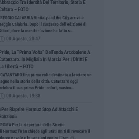
Abbraccio Tra Identità Del Territorio, Storia E
Cultura – FOTO
“REGGIO CALABRIA Vinitaly and the City arriva a
Reggio Calabria. Dopo il successo dell’edizione di
Sibari, dove la manifestazione ha fatto s…
08 Agosto, 20:47
Pride, La “prima Volta” Dell’onda Arcobaleno A
Catanzaro. In Migliaia In Marcia Per I Diritti E
La Libertà – FOTO
“CATANZARO Una prima volta destinata a lasciare un
segno nella storia della città. Catanzaro oggi
celebra il suo primo Pride: colori, musica…
08 Agosto, 19:38
«Per Riaprire Hormuz Stop Ad Attacchi E
Sanzioni»
“ROMA Per la riapertura dello Stretto
di Hormuz l’Iran chiede agli Stati Uniti di revocare il
blocco navale e le sanzioni contro l’Iran, di…