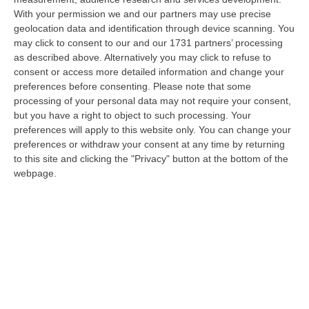
With your permission we and our partners may use precise
Ciclovia Dei Parchi Della Calabria: Al Via La Messa In Sicurezza
geolocation data and identification through device scanning. You
Del Tratto Fabrizia – Serra San Bruno
may click to consent to our and our 1731 partners’ processing
“SERRA SAN BRUNO Partono i lavori di riqualificazione e miglioramento
as described above. Alternatively you may click to refuse to
della sicurezza lungo la Ciclovia dei Parchi della Calabria, concentra…
consent or access more detailed information and change your
05 Agosto, 21:56
preferences before consenting.
Please note that some
processing of your personal data may not require your consent,
Tari, Senese: «Rendere Efficiente Il Sistema Per Ridurre I Costi
but you have a right to object to such processing. Your
preferences will apply to this website only. You can change your
Per I Cittadini E Aumentare I Salari»
preferences or withdraw your consent at any time by returning
“CATANZARO A Lamezia Terme la Tari aumenta del 6,2% per le famiglie e
to this site and clicking the "Privacy" button at the bottom of the
del 17% per le imprese; a Crotone del 6,9%; a Catanzaro dell’1,63%. A…
webpage.
05 Agosto, 21:23
Delmastro, No All’acquisizione Delle Chat. Bagarre Alla Camera
“ROMA L’Aula della Camera, a scrutinio segreto, ha confermato quanto
già votato dalla Giunta delle autorizzazioni, non consentendo alla magi…
05 Agosto, 21:07