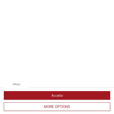
07 Agosto, 20:24
Edizioni provinciali
Catanzaro
Cosenza
Vibo Valentia
Reggio Calabria
Crotone
Rifiuto
Accetto
MORE OPTIONS
Corriere delle Calabria è una testata giornalistica di News&Com S.r.l