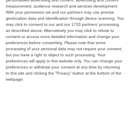
personalised advertising and content, advertising and content
“CATANZARO «Con un importante finanziamento di 800 mila euro, si potrà
measurement, audience research and services development.
dare avvio agli attesi lavori di ristrutturazione della Basilica dell…
With your permission we and our partners may use precise
07 Agosto, 22:02
geolocation data and identification through device scanning. You
may click to consent to our and our 1733 partners’ processing
Renzi: «Conte? Sarebbe Delittuoso Vannaccizzare La Coalizione»
as described above. Alternatively you may click to refuse to
consent or access more detailed information and change your
“ROMA «Conte sta giocando la sua partita, vedremo se le primarie si
preferences before consenting.
Please note that some
faranno, quando e con che formato, se a due Conte-Schlein o se ci
processing of your personal data may not require your consent,
sarann…
but you have a right to object to such processing. Your
07 Agosto, 21:35
preferences will apply to this website only. You can change your
preferences or withdraw your consent at any time by returning
Meteo, Altri 10 Giorni Di Caldo Estremo
to this site and clicking the "Privacy" button at the bottom of the
“ROMA La tregua varrà fino a domani: dopo il record di ieri con il bollino
webpage.
rosso per tutte le 27 città monitorate e oggi con 26 allerte mass…
07 Agosto, 20:33
Torna In Calabria: OSM Cerca Professionisti Calabresi Che Vivono
Al Nord E Che Hanno Voglia Di Rientrare Nella Terra Di Origine
“Se per anni lasciare la Calabria è stata una scelta quasi obbligata oggi è
possibile fare un’inversione di marcia grazie ad OSM Centro Cala…