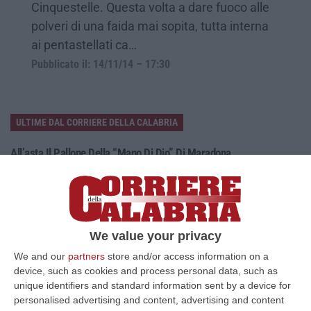
Cinquestelle. Questa volta a dare fuoco alle
polveri di una faida mai sopita, tutta interna
ai pentastellati ca…
Pubblicato il: 14/11/14 – 17:30
ULTIME DAL CORRIERE DELLA CALABRIA
All’asta Il Pallone Della “mano Di Dio” Di Maradona
“ROMA Il pallone con cui Diego Maradona segnò durante la storica
vittoria dell’Argentina sull’Inghilterra ai Mondiali del 1986 potrebbe
esse…
08 Agosto, 23:28
We value your privacy
Milano, Vannacci Candida Il Generale Burgio
We and our
partners
store and/or access information on a
“ROMA “La sfida delle grandi città correremo in tutte le grandi città
device, such as cookies and process personal data, such as
Milano, Bologna, Roma e Napoli. Ci presenteremo come Futuro
unique identifiers and standard information sent by a device for
nazionale…
personalised advertising and content, advertising and content