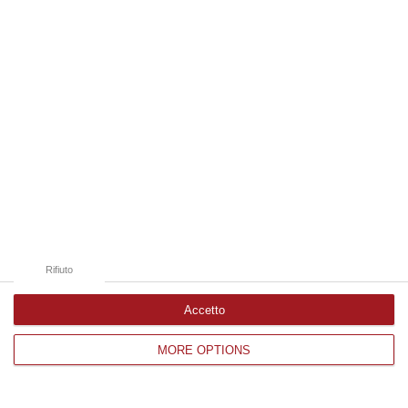
Edizioni provinciali
Catanzaro
Cosenza
Vibo Valentia
Reggio Calabria
Crotone
Rifiuto
Accetto
MORE OPTIONS
Corriere delle Calabria è una testata giornalistica di News&Com S.r.l
©2012-
-2026. Tutti i diritti riservati.
P.IVA. 03199620794, Via del mare 6/G, S.Eufemia, Lamezia Terme