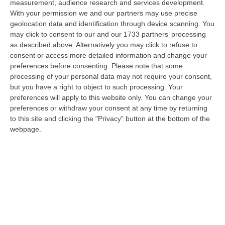
08 Agosto, 22:19
measurement, audience research and services development.
With your permission we and our partners may use precise
Messina, I “No Ponte” Di Nuovo In Marcia
geolocation data and identification through device scanning. You
may click to consent to our and our 1733 partners’ processing
“MESSINA “Chiediamo che venga chiusa la società Stretto di Messina. La
as described above. Alternatively you may click to refuse to
liquidazione era stata già indicata dal governo Monti nel 2013, e la…
consent or access more detailed information and change your
08 Agosto, 21:20
preferences before consenting.
Please note that some
processing of your personal data may not require your consent,
Vinitaly And The City A Reggio: Il Grande Abbraccio Tra Identità
but you have a right to object to such processing. Your
Del Territorio, Storia E Cultura – FOTO
preferences will apply to this website only. You can change your
“REGGIO CALABRIA Vinitaly and the City arriva a Reggio Calabria. Dopo il
preferences or withdraw your consent at any time by returning
successo dell’edizione di Sibari, dove la manifestazione ha fatto s…
to this site and clicking the "Privacy" button at the bottom of the
webpage.
08 Agosto, 20:47
Pride, La “prima Volta” Dell’onda Arcobaleno A Catanzaro. In
Migliaia In Marcia Per I Diritti E La Libertà – FOTO
“CATANZARO Una prima volta destinata a lasciare un segno nella storia
della città. Catanzaro oggi celebra il suo primo Pride: colori, musica…
08 Agosto, 19:38