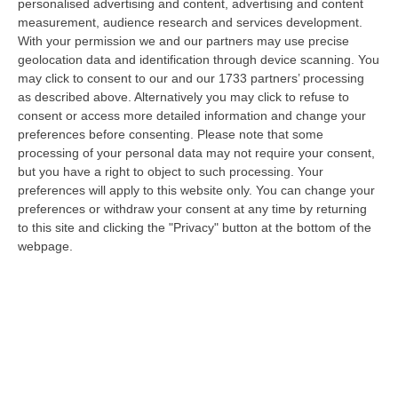
demanio…
personalised advertising and content, advertising and content
measurement, audience research and services development.
07 Agosto, 6:18
With your permission we and our partners may use precise
geolocation data and identification through device scanning. You
Calabria, Nasce Il “Circuito Dell’ospitalità E Dell’offerta Ricettiva”:
may click to consent to our and our 1733 partners’ processing
Una Rete Del Turismo Di Qualità
as described above. Alternatively you may click to refuse to
“CATANZARO La Regione Calabria punta a consolidare il suo nuovo
consent or access more detailed information and change your
posizionamento turistico con uno strumento che premia la qualità
preferences before consenting.
Please note that some
dell’accogl…
processing of your personal data may not require your consent,
07 Agosto, 6:10
but you have a right to object to such processing. Your
preferences will apply to this website only. You can change your
Sistema Bibliotecario Vibonese, La Dura Replica Di Soriano E
preferences or withdraw your consent at any time by returning
Romeo: «Il Fallimento È Di Chi Ha Staccato La Spina»
to this site and clicking the "Privacy" button at the bottom of the
webpage.
“VIBO VALENTIA «In queste ore si stanno susseguendo dichiarazioni e
prese di posizione sul futuro del Sistema Bibliotecario Vibonese.
Compre…
06 Agosto, 22:18
Laurea In Medicina, Arriva Il Decreto: Aumentano I Posti
“ROMA Aumentano i posti disponibili per l’immatricolazione ai corsi di
laurea magistrale in Medicina e Chirurgia, Odontoiatria e Protesi den…