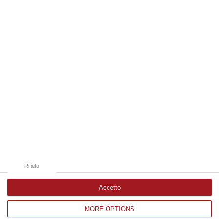
06 Agosto, 20:49
Edizioni provinciali
Catanzaro
Cosenza
Vibo Valentia
Reggio Calabria
Crotone
Rifiuto
Accetto
MORE OPTIONS