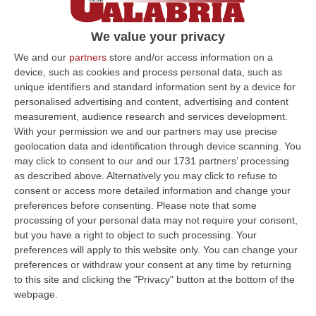
È quanto emerge dall’ultimo report
dell’Osservatorio MPI di Confartigianato. Il
We value your privacy
settore delle costruzioni continua a trainare
We and our
partners
store and/or access information on a
la crescita
device, such as cookies and process personal data, such as
unique identifiers and standard information sent by a device for
Pubblicato il: 24/07/25 – 10:52
personalised advertising and content, advertising and content
measurement, audience research and services development.
With your permission we and our partners may use precise
geolocation data and identification through device scanning. You
ULTIME DAL CORRIERE DELLA CALABRIA
may click to consent to our and our 1731 partners’ processing
as described above. Alternatively you may click to refuse to
Sistema Bibliotecario Vibonese, La Dura Replica Di Soriano E
consent or access more detailed information and change your
Romeo: «Il Fallimento È Di Chi Ha Staccato La Spina»
preferences before consenting.
Please note that some
“VIBO VALENTIA «In queste ore si stanno susseguendo dichiarazioni e
processing of your personal data may not require your consent,
prese di posizione sul futuro del Sistema Bibliotecario Vibonese.
but you have a right to object to such processing. Your
Compre…
preferences will apply to this website only. You can change your
preferences or withdraw your consent at any time by returning
06 Agosto, 22:18
to this site and clicking the "Privacy" button at the bottom of the
webpage.
Laurea In Medicina, Arriva Il Decreto: Aumentano I Posti
“ROMA Aumentano i posti disponibili per l’immatricolazione ai corsi di