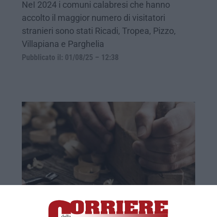
NeI 2024 i comuni calabresi che hanno
accolto il maggior numero di visitatori
stranieri sono stati Ricadi, Tropea, Pizzo,
Villapiana e Parghelia
Pubblicato il: 01/08/25 – 12:38
Artigianato calabrese, saldo positivo ma
frenato da inflazione e credito