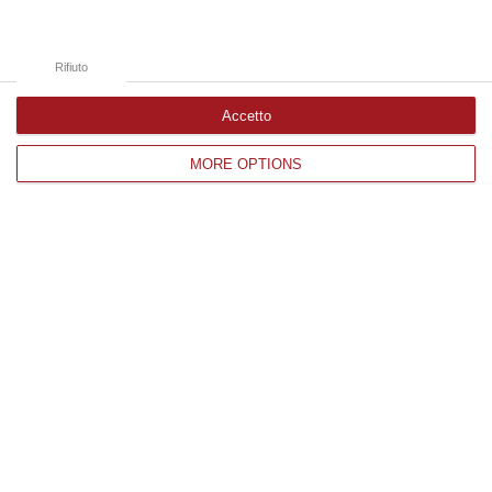
Facoltà Di Medicina? Valuteremo La Domanda»
“REGGIO CALABRIA La ministra dell’Università e della ricerca Anna Maria
Bernini ha visitato oggi la Mediterranea di Reggio Calabria, accompa…
Rifiuto
06 Agosto, 19:49
Accetto
Edizioni provinciali
MORE OPTIONS
Catanzaro
Cosenza
Vibo Valentia
Reggio Calabria
Crotone