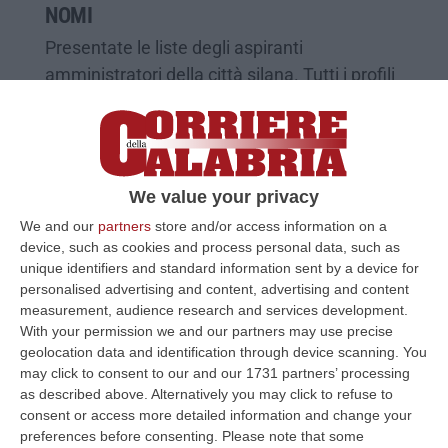
NOMI
Presentate le liste degli aspiranti
amministratori della città silana. Tutti i profili
dei prossimi protagonisti della tornata
elettorale prevista pe…
Pubblicato il: 22/08/20 – 17:42
We value your privacy
We and our
partners
store and/or access information on a
device, such as cookies and process personal data, such as
unique identifiers and standard information sent by a device for
personalised advertising and content, advertising and content
measurement, audience research and services development.
With your permission we and our partners may use precise
geolocation data and identification through device scanning. You
may click to consent to our and our 1731 partners’ processing
as described above. Alternatively you may click to refuse to
consent or access more detailed information and change your
preferences before consenting.
Please note that some