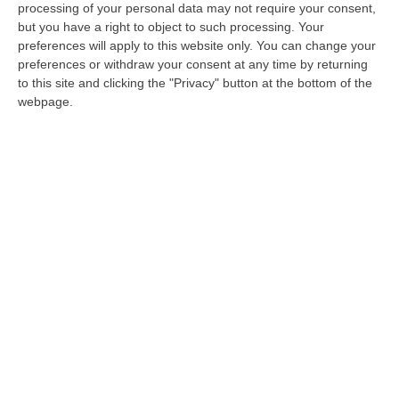
San Giovanni in Fiore, la candidatura di
processing of your personal data may not require your consent,
Mancina sostenuta da Sellaro
but you have a right to object to such processing. Your
preferences will apply to this website only. You can change your
La consigliera comunale in carica rompe con
preferences or withdraw your consent at any time by returning
la maggioranza e forma un gruppo
to this site and clicking the "Privacy" button at the bottom of the
autonomo in consiglio. Condivide le posizioni
webpage.
del movimento civico “A Te…
Pubblicato il: 16/05/20 – 13:51
ULTIME DAL CORRIERE DELLA CALABRIA
Sistema Bibliotecario Vibonese, La Dura Replica Di Soriano E
Romeo: «Il Fallimento È Di Chi Ha Staccato La Spina»
“VIBO VALENTIA «In queste ore si stanno susseguendo dichiarazioni e
prese di posizione sul futuro del Sistema Bibliotecario Vibonese.
Compre…
06 Agosto, 22:18