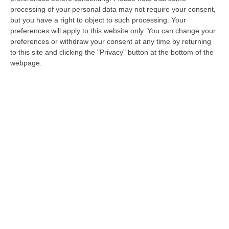
processing of your personal data may not require your consent,
Carabiniere investito a Cosenza. La fuga
but you have a right to object to such processing. Your
dei responsabili a bordo dell’auto con
preferences will apply to this website only. You can change your
targa contraffatta-VIDEO
preferences or withdraw your consent at any time by returning
to this site and clicking the "Privacy" button at the bottom of the
Hanno 27, 23 e 20 anni le persone ritenute
webpage.
responsabili dell’investimento del
vicebrigadiere Salvatore Paternostro. I tre
sono stati fermati dai cara…
Pubblicato il: 12/11/21 – 19:44
ULTIME DAL CORRIERE DELLA CALABRIA
Migranti In Calabria, Ribaltato Il Processo Della Corte Dei Conti.
Assolti Lucano E Gli Altri Sindaci
“Nessun sistema di “truffe” per la gestione dell’Emergenza Nord Africa
tra il 2011 e il 2012 in Calabria. Arriva il proscioglimento davanti…
07 Agosto, 18:06