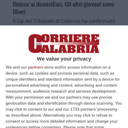
finisce ai domiciliari. Gli altri giovani sono
liberi
Il Gip del Tribunale di Cosenza ha confermato
il fermo dei tre presunti responsabili
dell’investimento del vicebrigadiere
Paternostro
Pubblicato il: 15/11/21 – 15:21
We value your privacy
We and our
partners
store and/or access information on a
device, such as cookies and process personal data, such as
unique identifiers and standard information sent by a device for
personalised advertising and content, advertising and content
measurement, audience research and services development.
With your permission we and our partners may use precise
geolocation data and identification through device scanning. You
may click to consent to our and our 1733 partners’ processing
as described above. Alternatively you may click to refuse to
consent or access more detailed information and change your
preferences before consenting.
Please note that some