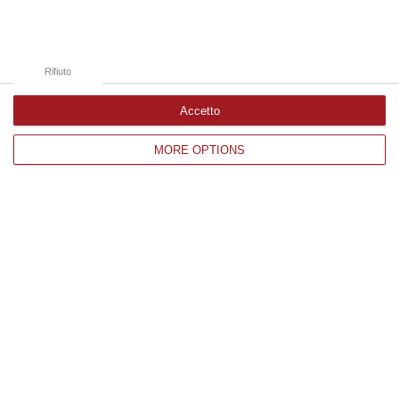
Whisky, Il Nuovo Viaggio Sonoro Dei Duettango È Disponibile Ora
“COSENZA È disponibile da oggi su tutte le principali piattaforme digitali
e in formato fisico Whisky, il nuovo album dei Duettango, Filippo…
Rifiuto
07 Agosto, 16:39
Accetto
MORE OPTIONS
Edizioni provinciali
Catanzaro
Cosenza
Vibo Valentia
Reggio Calabria
Crotone