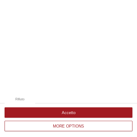
Edizioni provinciali
Catanzaro
Cosenza
Vibo Valentia
Reggio Calabria
Crotone
Rifiuto
Accetto
MORE OPTIONS
Corriere delle Calabria è una testata giornalistica di News&Com S.r.l