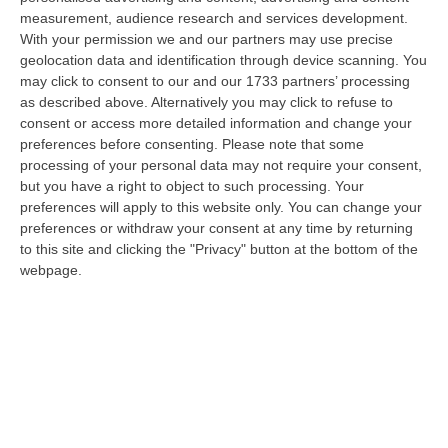
07 Agosto, 10:17
measurement, audience research and services development.
With your permission we and our partners may use precise
Il 15 Agosto Sciopero Del Commercio E Della Distribuzione
geolocation data and identification through device scanning. You
Organizzata In Calabria
may click to consent to our and our 1733 partners’ processing
“CATANZARO Filcams Cgil, Fisascat Cisl e Uiltucs
as described above. Alternatively you may click to refuse to
Uil Calabria proclamano lo sciopero per l’intero turno di lavoro del 15
consent or access more detailed information and change your
agosto 2026. La dec…
preferences before consenting.
Please note that some
processing of your personal data may not require your consent,
07 Agosto, 10:06
but you have a right to object to such processing. Your
preferences will apply to this website only. You can change your
Estate, Secondo Weekend Da Bollino “nero” – VIDEO
preferences or withdraw your consent at any time by returning
“ROMA Entra nel vivo l’esodo estivo con la settimana che porta al
to this site and clicking the "Privacy" button at the bottom of the
Ferragosto, segnata dalla chiusura della gran parte delle attività
webpage.
economi…
07 Agosto, 9:55
Estate, La Finanza Di Vibo Intensifica I Controlli: Oltre 280
Verifiche Fiscali E 120 Multe Stradali
“VIBO VALENTIA Con l’aumento dei flussi turistici estivi, la Guardia di
Finanza di Vibo Valentia ha intensificato i controlli sul territorio…
07 Agosto, 9:29