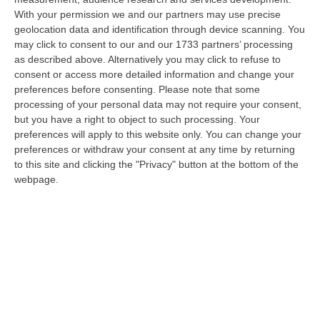
Razionalizzazione Della Spesa Sanitaria E Acquisti Sotto Controllo.
With your permission we and our partners may use precise
La Strategia “anti-Sprechi” Della Regione
geolocation data and identification through device scanning. You
“CATANZARO La razionalizzazione della spesa sanitaria passa dalla
may click to consent to our and our 1733 partners’ processing
centralizzazione degli acquisti. È una delle direttrici individuate dalla…
as described above. Alternatively you may click to refuse to
09 Agosto, 14:37
consent or access more detailed information and change your
preferences before consenting.
Please note that some
Un’altra Tragedia Sulle Strade Vibonesi, Incidente Tra Zambrone E
processing of your personal data may not require your consent,
Briatico: Muore Una Donna, Diversi Feriti
but you have a right to object to such processing. Your
preferences will apply to this website only. You can change your
“VIBO VALENTIA Ancora sangue sulle strade vibonesi. Questa mattina un
preferences or withdraw your consent at any time by returning
altro tragico incidente è avvenuto sulla ex statale 522 tra Zambrone e…
to this site and clicking the "Privacy" button at the bottom of the
09 Agosto, 13:34
webpage.
La Notte Del Mare Stasera Su Rai 2, La Calabria E Il Mediterraneo
Protagonisti Dal Castello Murat Di Pizzo
“PIZZO Il blu della Calabria, le sue coste, il Mediterraneo e soprattutto le
tante voci che ogni giorno raccontano, studiano, proteggono e v…
09 Agosto, 12:52