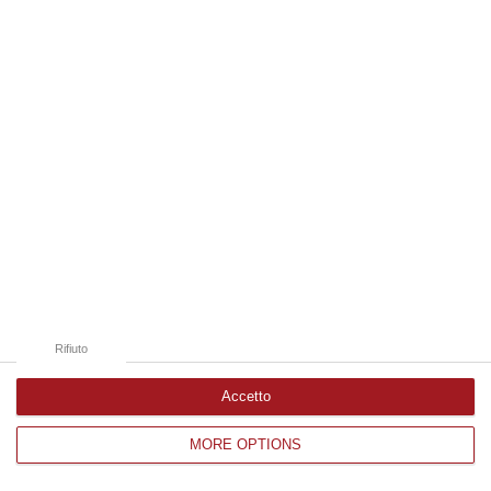
Edizioni provinciali
Catanzaro
Cosenza
Vibo Valentia
Reggio Calabria
Crotone
Rifiuto
Accetto
MORE OPTIONS
Corriere delle Calabria è una testata giornalistica di News&Com S.r.l
©2012-
-2026. Tutti i diritti riservati.