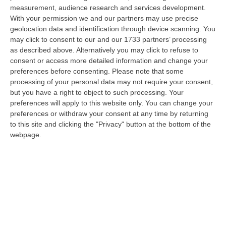
09 Agosto, 15:10
measurement, audience research and services development.
With your permission we and our partners may use precise
Razionalizzazione Della Spesa Sanitaria E Acquisti Sotto Controllo.
geolocation data and identification through device scanning. You
may click to consent to our and our 1733 partners’ processing
La Strategia “anti-Sprechi” Della Regione
as described above. Alternatively you may click to refuse to
“CATANZARO La razionalizzazione della spesa sanitaria passa dalla
consent or access more detailed information and change your
centralizzazione degli acquisti. È una delle direttrici individuate dalla…
preferences before consenting.
Please note that some
09 Agosto, 14:37
processing of your personal data may not require your consent,
but you have a right to object to such processing. Your
Un’altra Tragedia Sulle Strade Vibonesi, Incidente Tra Zambrone E
preferences will apply to this website only. You can change your
Briatico: Muore Una Donna, Diversi Feriti
preferences or withdraw your consent at any time by returning
to this site and clicking the "Privacy" button at the bottom of the
“VIBO VALENTIA Ancora sangue sulle strade vibonesi. Questa mattina un
webpage.
altro tragico incidente è avvenuto sulla ex statale 522 tra Zambrone e…
09 Agosto, 13:34
La Notte Del Mare Stasera Su Rai 2, La Calabria E Il Mediterraneo
Protagonisti Dal Castello Murat Di Pizzo
“PIZZO Il blu della Calabria, le sue coste, il Mediterraneo e soprattutto le
tante voci che ogni giorno raccontano, studiano, proteggono e v…
09 Agosto, 12:52