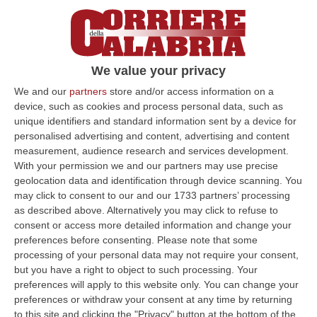
We value your privacy
Coronavirus, a Cosenza si valuta la
We and our
partners
store and/or access information on a
fattibilità della Fiera di San Giuseppe
device, such as cookies and process personal data, such as
unique identifiers and standard information sent by a device for
Lunedì la riunione della commissione attività
personalised advertising and content, advertising and content
economiche e produttive al Comune di
measurement, audience research and services development.
With your permission we and our partners may use precise
Cosenza per capire se ci possono essere i
geolocation data and identification through device scanning. You
margini per un rinvio. A…
may click to consent to our and our 1733 partners’ processing
Pubblicato il: 22/02/20 – 18:21
as described above. Alternatively you may click to refuse to
consent or access more detailed information and change your
preferences before consenting.
Please note that some
processing of your personal data may not require your consent,
ULTIME DAL CORRIERE DELLA CALABRIA
but you have a right to object to such processing. Your
preferences will apply to this website only. You can change your
Olivicoltura Vicina Al Collasso, Rischio Crisi Senza Precedenti
preferences or withdraw your consent at any time by returning
to this site and clicking the "Privacy" button at the bottom of the
“ROMA A poche settimane dall’avvio della nuova campagna olearia, il