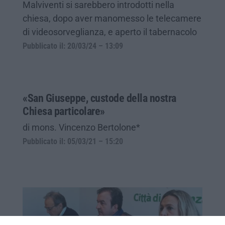
Malviventi si sarebbero introdotti nella
chiesa, dopo aver manomesso le telecamere
di videosorveglianza, e aperto il tabernacolo
Pubblicato il: 20/03/24 – 13:09
«San Giuseppe, custode della nostra
Chiesa particolare»
di mons. Vincenzo Bertolone*
Pubblicato il: 05/03/21 – 15:20