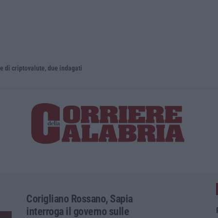
iptovalute, due indagati
Reggio Cala
Corigliano Rossano, Sapia
interroga il governo sulle