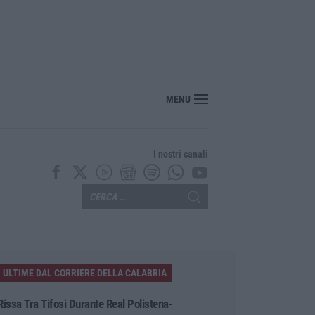
bria, Zoppas: «Il Vinitaly è uno strumento incredibile per gli imprenditori»
MENU
I nostri canali
ULTIME DAL CORRIERE DELLA CALABRIA
Rissa Tra Tifosi Durante Real Polistena-