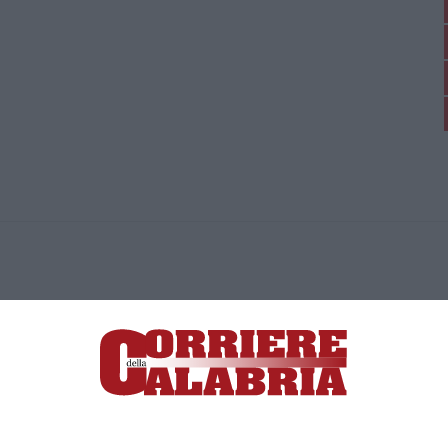
ica di News&Com S.r.l ©2012-
-2026. Tutti i diritti riservati.
ia, Lamezia Terme (CZ)
irettore responsabile Paola Militano |
Privacy