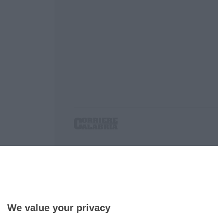
Corriere delle Calabria è una testata giornalist
P.IVA. 03199620794, Via del mare 6/G, S.Eufem
Iscrizione tribunale di Lamezia Terme 5/2011 - D
Effettua una ricerca sul Corriere delle Calabria
We value your privacy