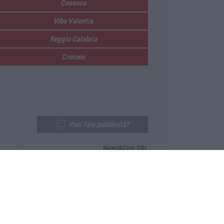
Cosenza
Vibo Valentia
Reggio Calabria
Crotone
Vuoi fare pubblicità?
News&Com SRL
Telefono:
0968-53665
Email:
newsandcom@gmail.com