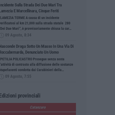
Incidente Sulla Strada Dei Due Mari Tra
Lamezia E Marcellinara, Cinque Feriti
“LAMEZIA TERME A causa di un incidente
verificatosi al km 21,000 sulla strada statale 280
“Dei Due Mari”, è provvisoriamente chiusa la car…
09 Agosto, 8:34
Nasconde Droga Sotto Un Masso In Una Via Di
Roccabernarda, Denunciato Un Uomo
“PETILIA POLICASTRO Prosegue senza sosta
l’attività di contrasto alla diffusione delle sostanze
stupefacenti condotta dai Carabinieri della…
09 Agosto, 7:55
Edizioni provinciali
Catanzaro