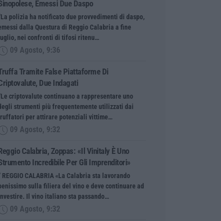
Sinopolese, Emessi Due Daspo
“La polizia ha notificato due provvedimenti di daspo,
emessi dalla Questura di Reggio Calabria a fine
luglio, nei confronti di tifosi ritenu…
09 Agosto, 9:36
Truffa Tramite False Piattaforme Di
Criptovalute, Due Indagati
“Le criptovalute continuano a rappresentare uno
degli strumenti più frequentemente utilizzati dai
truffatori per attirare potenziali vittime…
09 Agosto, 9:32
Reggio Calabria, Zoppas: «Il Vinitaly È Uno
Strumento Incredibile Per Gli Imprenditori»
” REGGIO CALABRIA «La Calabria sta lavorando
benissimo sulla filiera del vino e deve continuare ad
investire. Il vino italiano sta passando…
09 Agosto, 9:32