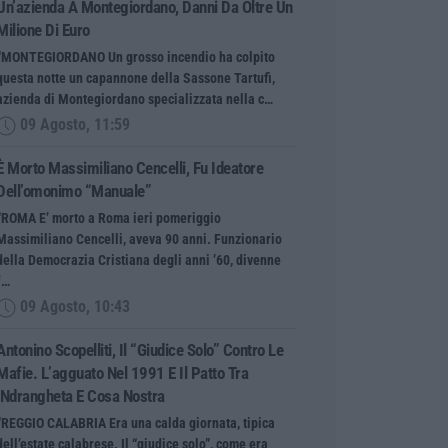
Un’azienda A Montegiordano, Danni Da Oltre Un
Milione Di Euro
“MONTEGIORDANO Un grosso incendio ha colpito
questa notte un capannone della Sassone Tartufi,
azienda di Montegiordano specializzata nella c…
09 Agosto, 11:59
È Morto Massimiliano Cencelli, Fu Ideatore
Dell’omonimo “manuale”
“ROMA E’ morto a Roma ieri pomeriggio
Massimiliano Cencelli, aveva 90 anni. Funzionario
della Democrazia Cristiana degli anni ’60, divenne
f…
09 Agosto, 10:43
Antonino Scopelliti, Il “giudice Solo” Contro Le
Mafie. L’agguato Nel 1991 E Il Patto Tra
‘ndrangheta E Cosa Nostra
“REGGIO CALABRIA Era una calda giornata, tipica
dell’estate calabrese. Il “giudice solo”, come era