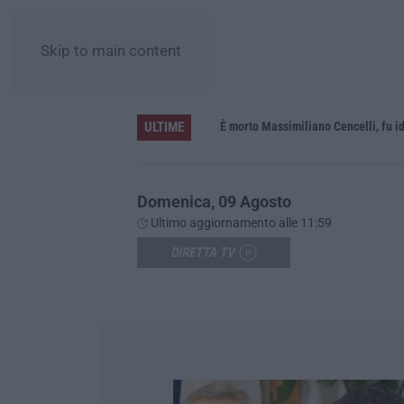
Skip to main content
ULTIME
In fiamme nella notte il capannone di un’azienda a Montegiordano, danni da oltre un milione di euro
È morto Massimiliano Cencelli, fu id
Domenica, 09 Agosto
Ultimo aggiornamento alle 11:59
DIRETTA TV