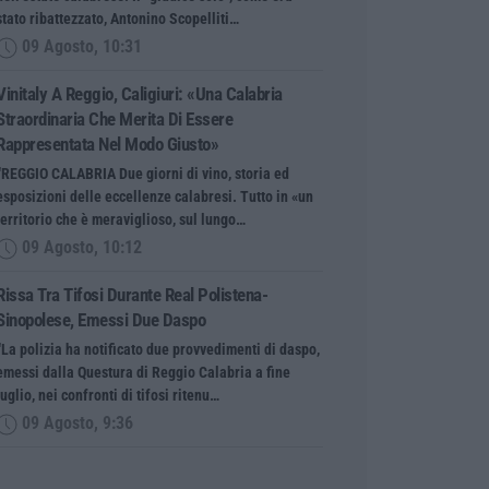
stato ribattezzato, Antonino Scopelliti…
09 Agosto, 10:31
Vinitaly A Reggio, Caligiuri: «Una Calabria
Straordinaria Che Merita Di Essere
Rappresentata Nel Modo Giusto»
“REGGIO CALABRIA Due giorni di vino, storia ed
esposizioni delle eccellenze calabresi. Tutto in «un
territorio che è meraviglioso, sul lungo…
09 Agosto, 10:12
Rissa Tra Tifosi Durante Real Polistena-
Sinopolese, Emessi Due Daspo
“La polizia ha notificato due provvedimenti di daspo,
emessi dalla Questura di Reggio Calabria a fine
luglio, nei confronti di tifosi ritenu…
09 Agosto, 9:36