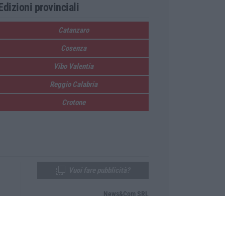
Edizioni provinciali
Catanzaro
Cosenza
Vibo Valentia
Reggio Calabria
Crotone
Vuoi fare pubblicità?
News&Com SRL
Telefono:
0968-53665