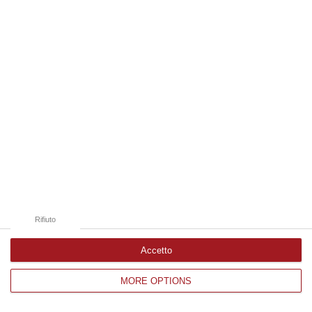
Edizioni provinciali
Catanzaro
Cosenza
Vibo Valentia
Reggio Calabria
Crotone
Rifiuto
Accetto
MORE OPTIONS
Corriere delle Calabria è una testata giornalistica di News&Com S.r.l
©2012-
-2026. Tutti i diritti riservati.