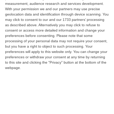
08 Agosto, 9:00
measurement, audience research and services development.
With your permission we and our partners may use precise
Gioia Tauro, Blitz Ad Alto Impatto Alla Ciambra: 24 Perquisizioni E
geolocation data and identification through device scanning. You
275 Persone Identificate – VIDEO
may click to consent to our and our 1733 partners’ processing
as described above. Alternatively you may click to refuse to
“Maxi servizio congiunto di controllo del territorio nel quartiere Ciambra
consent or access more detailed information and change your
di Gioia Tauro, area indicata come ad alta densità criminale. L’o…
preferences before consenting.
Please note that some
08 Agosto, 8:49
processing of your personal data may not require your consent,
but you have a right to object to such processing. Your
Regione Calabria, Buono Pasto A 8 Euro E Welfare Per I Pendolari:
preferences will apply to this website only. You can change your
Il CSA-Cisal Promuove Il Nuovo Contratto Integrativo
preferences or withdraw your consent at any time by returning
“Il CSA-Cisal esprime apprezzamento per la sottoscrizione del Contratto
to this site and clicking the "Privacy" button at the bottom of the
collettivo integrativo 2026 del personale del comparto della Regione…
webpage.
08 Agosto, 8:38
Esodo Estivo, Sabato Da Bollino Nero: Traffico Intenso Verso La
Calabria
“È la giornata più difficile del secondo grande weekend dell’esodo estivo.
Sabato 8 agosto è da bollino nero sulle strade italiane, con il p…
08 Agosto, 7:45