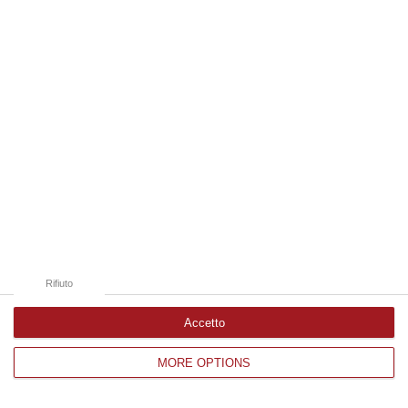
Edizioni provinciali
Catanzaro
Cosenza
Vibo Valentia
Reggio Calabria
Crotone
Rifiuto
Accetto
MORE OPTIONS
Corriere delle Calabria è una testata giornalistica di News&Com S.r.l
©2012-
-2026. Tutti i diritti riservati.