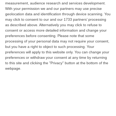
measurement, audience research and services development.
Tragedia A Calanna, 40enne Elettricista Muore Folgorato
With your permission we and our partners may use precise
geolocation data and identification through device scanning. You
“CALANNA Fabio Calabrò, 40enne elettricista è rimasto folgorato sul
may click to consent to our and our 1733 partners’ processing
lavoro mentre montava delle luminarie nel comune di Calanna.
as described above. Alternatively you may click to refuse to
Originario…
consent or access more detailed information and change your
07 Agosto, 20:17
preferences before consenting.
Please note that some
processing of your personal data may not require your consent,
San Ferdinando, Giallo Sul Ritrovamento Del Corpo Senza Vita Di
but you have a right to object to such processing. Your
Un Neonato
preferences will apply to this website only. You can change your
“SAN FERDINANDO La notizia ha gettato nello sconforto la comunità di
preferences or withdraw your consent at any time by returning
San Ferdinando, in provincia di Reggio Calabria. Il ritrovamento del co…
to this site and clicking the "Privacy" button at the bottom of the
07 Agosto, 19:59
webpage.
Distrofia, La Calabria Pagherà Le Prestazioni Oltre Limiti Di Spesa
Per I Pazienti Curati In Emilia Romagna
“CATANZARO La Regione Calabria riconoscerà il pagamento delle
prestazioni di ricovero anche in caso di superamento del tetto per un
gruppo d…
07 Agosto, 19:34