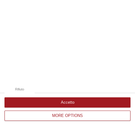
Edizioni provinciali
Catanzaro
Cosenza
Vibo Valentia
Reggio Calabria
Crotone
Rifiuto
Accetto
MORE OPTIONS
Corriere delle Calabria è una testata giornalistica di News&Com S.r.l
©2012-
-2026. Tutti i diritti riservati.
P.IVA. 03199620794, Via del mare 6/G, S.Eufemia, Lamezia Terme