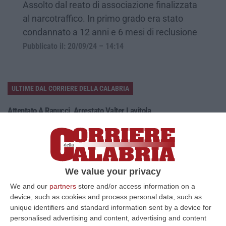
Assolto dal reato di associazione finalizzata
al narcotraffico. In primo grado era stato
condannato a 12 anni e 6 mesi di reclusione
Pubblicato il: 20/09/24 – 14:14
ULTIME DAL CORRIERE DELLA CALABRIA
Attentato A Ranucci, Arrestato Valter Lavitola
“ROMA Arrestato Valter Lavitola, indagato dalla procura di Roma
nell’inchiesta sull’attentato nell’ottobre scorso davanti all’abitazione
del…
10 Agosto, 13:26
We value your privacy
Guerriglia E Narcotraffico, 6 Morti In Scontri Tra Esercito E Clan
We and our
partners
store and/or access information on a
“BOGOTA Sei membri di gruppi armati sono stati uccisi in Colombia
device, such as cookies and process personal data, such as
durante operazioni militari lanciate dopo l’insediamento del nuovo
unique identifiers and standard information sent by a device for
preside…
personalised advertising and content, advertising and content