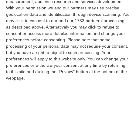
10 Agosto, 13:17
measurement, audience research and services development.
With your permission we and our partners may use precise
Nascite In Calo E Mortalità Neonatale Sopra La Media: Cosa Dice Il
geolocation data and identification through device scanning. You
may click to consent to our and our 1733 partners’ processing
Rapporto CeDAP Sulla Calabria
as described above. Alternatively you may click to refuse to
“COSENZA In Calabria nel 2025 sono stati rilevati 11.224 parti, quasi
consent or access more detailed information and change your
1.300 in meno rispetto al 2023. Natalità e fecondità restano superiori…
preferences before consenting.
Please note that some
10 Agosto, 13:11
processing of your personal data may not require your consent,
but you have a right to object to such processing. Your
Catanzaro, Ecco Il Nuovo Corso Di Laurea Magistrale In
preferences will apply to this website only. You can change your
Healthcare Management
preferences or withdraw your consent at any time by returning
to this site and clicking the "Privacy" button at the bottom of the
“CATANZARO L’Università degli Studi Magna Græcia di Catanzaro amplia
webpage.
e rinnova la propria offerta formativa lanciando un corso di laurea mag…
10 Agosto, 12:52
Sanità, Fp Cgil: «Il Sistema Di Emergenza-Urgenza È Al Collasso»
“REGGIO CALABRIA «Riforme calate dall’alto, vertici amministrativi
bloccati, drammatici ritardi e ambulanze senza medico: il sistema de…
10 Agosto, 12:14