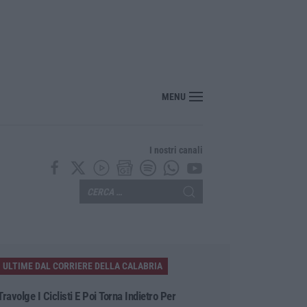
a morto folgorato a Calanna, disposta l’autopsia: sequestrato il furgone della dit
MENU
I nostri canali
ULTIME DAL CORRIERE DELLA CALABRIA
Travolge I Ciclisti E Poi Torna Indietro Per