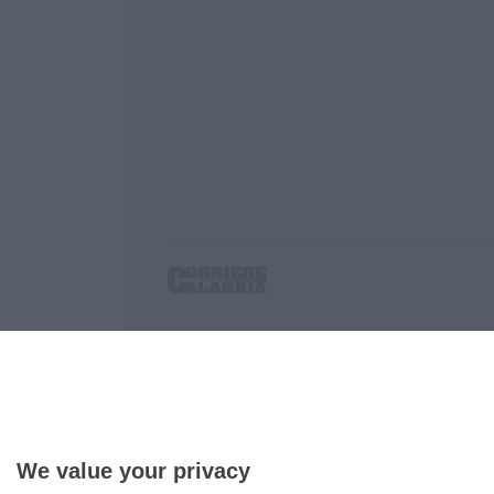
Corriere delle Calabria è una testata giornalist
P.IVA. 03199620794, Via del mare 6/G, S.Eufem
Iscrizione tribunale di Lamezia Terme 5/2011 - D
Effettua una ricerca sul Corriere delle Calabria
We value your privacy