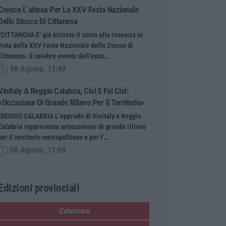
Cresce L’attesa Per La XXV Festa Nazionale
Dello Stocco Di Cittanova
“CITTANOVA E’ già iniziato il conto alla rovescia in
vista della XXV Festa Nazionale dello Stocco di
Cittanova. Il celebre evento dell’estat…
08 Agosto, 11:40
Vinitaly A Reggio Calabria, Cisl E Fai Cisl:
«Occasione Di Grande Rilievo Per Il Territorio»
“REGGIO CALABRIA L’approdo di Vinitaly a Reggio
Calabria rappresenta un’occasione di grande rilievo
per il territorio metropolitano e per l’…
08 Agosto, 11:04
Edizioni provinciali
Catanzaro