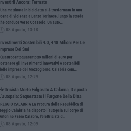
Investirli Ancora: Fermato
“Una mattinata in bicicletta si è trasformata in una
scena di violenza a Lanzo Torinese, lungo la strada
che conduce verso Coassolo. Un auto…
08 Agosto, 13:18
Investimenti Sostenibili 4.0, 448 Milioni Per Le
Imprese Del Sud
“Quattrocentoquarantotto milioni di euro per
sostenere gli investimenti innovativi e sostenibili
delle imprese del Mezzogiorno, Calabria com…
08 Agosto, 12:29
Elettricista Morto Folgorato A Calanna, Disposta
L’autopsia: Sequestrato Il Furgone Della Ditta
“REGGIO CALABRIA La Procura della Repubblica di
Reggio Calabria ha disposto l’autopsia sul corpo di
Antonino Fabio Calabrò, l’elettricista d…
08 Agosto, 12:09