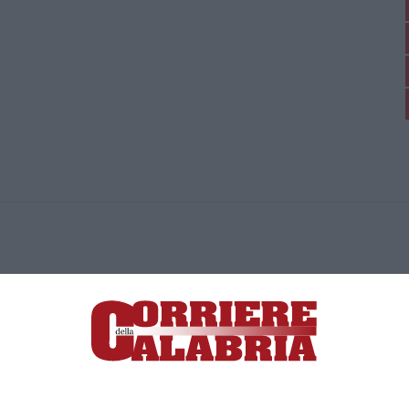
ica di News&Com S.r.l ©2012-
-2026. Tutti i diritti riservati.
ia, Lamezia Terme (CZ)
irettore responsabile Paola Militano |
Privacy