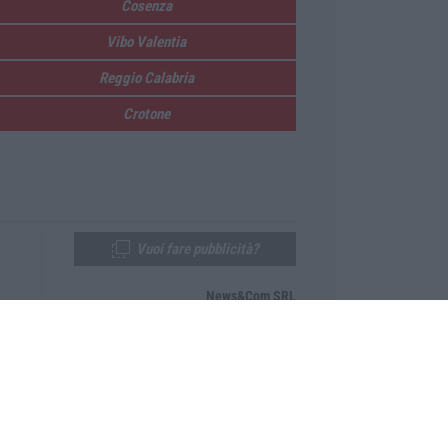
Cosenza
Vibo Valentia
Reggio Calabria
Crotone
Vuoi fare pubblicità?
News&Com SRL
Telefono:
0968-53665
Email:
newsandcom@gmail.com