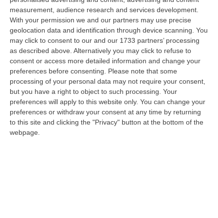
riserve…) la produzione legislativa della Regione Calabria nel 2025.
measurement, audience research and services development.
Nella r…
With your permission we and our partners may use precise
08 Agosto, 14:34
geolocation data and identification through device scanning. You
may click to consent to our and our 1733 partners’ processing
Travolge I Ciclisti E Poi Torna Indietro Per Investirli Ancora:
as described above. Alternatively you may click to refuse to
Fermato
consent or access more detailed information and change your
preferences before consenting.
Please note that some
“Una mattinata in bicicletta si è trasformata in una scena di violenza a
processing of your personal data may not require your consent,
Lanzo Torinese, lungo la strada che conduce verso Coassolo. Un auto…
but you have a right to object to such processing. Your
08 Agosto, 13:18
preferences will apply to this website only. You can change your
preferences or withdraw your consent at any time by returning
Investimenti Sostenibili 4.0, 448 Milioni Per Le Imprese Del Sud
to this site and clicking the "Privacy" button at the bottom of the
“Quattrocentoquarantotto milioni di euro per sostenere gli investimenti
webpage.
innovativi e sostenibili delle imprese del Mezzogiorno, Calabria com…
08 Agosto, 12:29
Elettricista Morto Folgorato A Calanna, Disposta L’autopsia:
Sequestrato Il Furgone Della Ditta
“REGGIO CALABRIA La Procura della Repubblica di Reggio Calabria ha
disposto l’autopsia sul corpo di Antonino Fabio Calabrò, l’elettricista d…