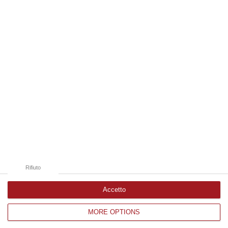
08 Agosto, 12:09
Edizioni provinciali
Catanzaro
Cosenza
Vibo Valentia
Reggio Calabria
Crotone
Rifiuto
Accetto
MORE OPTIONS
Corriere delle Calabria è una testata giornalistica di News&Com S.r.l