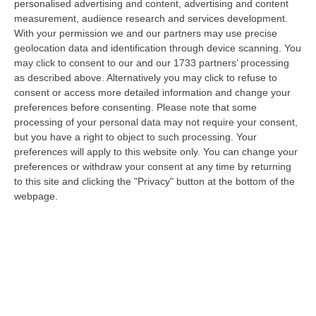
personalised advertising and content, advertising and content
07 Agosto, 11:43
measurement, audience research and services development.
With your permission we and our partners may use precise
Schiavonea, Distrutti I Mezzi Del Cantiere Dell’azienda Del
geolocation data and identification through device scanning. You
Presidente Di Ance Calabria Rugna – FOTO
may click to consent to our and our 1733 partners’ processing
“CATANZARO All’alba, nel cantiere del lungomare di Schiavonea, in
as described above. Alternatively you may click to refuse to
provincia di Cosenza, c’erano soltanto mezzi devastati e anni di lavoro
consent or access more detailed information and change your
co…
preferences before consenting.
Please note that some
07 Agosto, 11:26
processing of your personal data may not require your consent,
but you have a right to object to such processing. Your
Cedir, Rende E San Giovanni In Fiore, Scirocco E La «struttura
preferences will apply to this website only. You can change your
preferences or withdraw your consent at any time by returning
Nostra» Degli Appalti Tra Sicilia E Calabria
to this site and clicking the "Privacy" button at the bottom of the
“LAMEZIA TERME Un centro operativo a Messina, ma uomini, mezzi e
webpage.
imprese da muovere anche sull’altra sponda dello Stretto. Dai lavori per
l’…
07 Agosto, 11:03
«Il Cavallo Sia Risorsa Agricola A Tutti Gli Effetti»
“ROMA Il cavallo deve essere riconosciuto pienamente come parte
integrante dell’agricoltura e non considerato un animale marginale
rispetto…