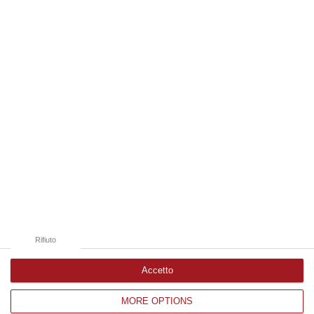
07 Agosto, 10:25
Edizioni provinciali
Catanzaro
Cosenza
Vibo Valentia
Reggio Calabria
Crotone
Rifiuto
Accetto
MORE OPTIONS