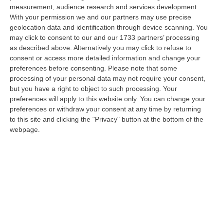
07 Agosto, 13:13
measurement, audience research and services development.
With your permission we and our partners may use precise
Propaganda Per L’Isis E Contenuti Neonazisti, Arrestato Un
geolocation data and identification through device scanning. You
16enne
may click to consent to our and our 1733 partners’ processing
as described above. Alternatively you may click to refuse to
“Un ragazzo di appena 16 anni è stato arrestato dalla Polizia con l’accusa
consent or access more detailed information and change your
di partecipazione ad associazione con finalità di terrorismo inte…
preferences before consenting.
Please note that some
07 Agosto, 13:05
processing of your personal data may not require your consent,
but you have a right to object to such processing. Your
Pitaro Vs Fiorita. La Febbre Elettorale Surriscalda Il Fronte
preferences will apply to this website only. You can change your
Progressista A Catanzaro
preferences or withdraw your consent at any time by returning
“CATANZARO Schermaglie elettorali a sinistra. A Catanzaro colpi di spillo
to this site and clicking the "Privacy" button at the bottom of the
tra due possibili candidati sindaco per il fronte progressista, l’…
webpage.
07 Agosto, 13:03
Trasporto E Smaltimento Illecito Di Rifiuti, Tre Denunce Nel
Reggino
“REGGIO CALABRIA Prosegue senza sosta l’attività di contrasto ai reati
ambientali condotta dai Carabinieri del Comando Provinciale di Reggio…
07 Agosto, 12:10