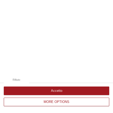
Edizioni provinciali
Catanzaro
Cosenza
Vibo Valentia
Reggio Calabria
Crotone
Rifiuto
Accetto
MORE OPTIONS
Corriere delle Calabria è una testata giornalistica di News&Com S.r.l
©2012-
-2026. Tutti i diritti riservati.