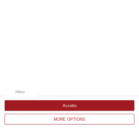
Edizioni provinciali
Catanzaro
Cosenza
Vibo Valentia
Reggio Calabria
Crotone
Rifiuto
Accetto
MORE OPTIONS
Corriere delle Calabria è una testata giornalistica di News&Com S.r.l
©2012-
-2026. Tutti i diritti riservati.
P.IVA. 03199620794, Via del mare 6/G, S.Eufemia, Lamezia Terme