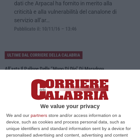
dati che Arpacal ha fornito in merito alla
criticità e alla vulnerabilità del canalone di
servizio all’ar…
Pubblicato il: 10/11/16 – 13:46
ULTIME DAL CORRIERE DELLA CALABRIA
All’asta Il Pallone Della “mano Di Dio” Di Maradona
“ROMA Il pallone con cui Diego Maradona segnò durante la storica
vittoria dell’Argentina sull’Inghilterra ai Mondiali del 1986 potrebbe
esse…
08 Agosto, 23:28
We value your privacy
Milano, Vannacci Candida Il Generale Burgio
We and our
partners
store and/or access information on a
“ROMA “La sfida delle grandi città correremo in tutte le grandi città
device, such as cookies and process personal data, such as
Milano, Bologna, Roma e Napoli. Ci presenteremo come Futuro
unique identifiers and standard information sent by a device for
nazionale…
personalised advertising and content, advertising and content