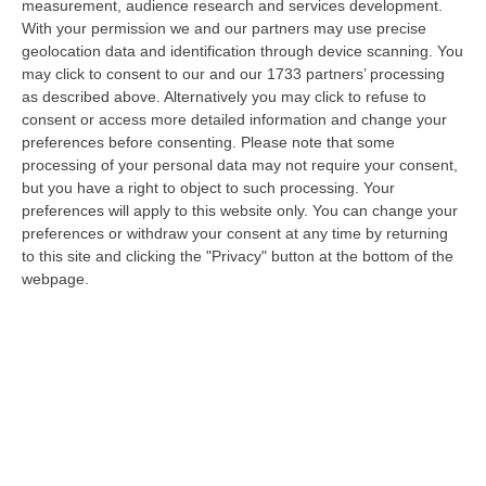
08 Agosto, 22:19
measurement, audience research and services development.
With your permission we and our partners may use precise
Messina, I “No Ponte” Di Nuovo In Marcia
geolocation data and identification through device scanning. You
may click to consent to our and our 1733 partners’ processing
“MESSINA “Chiediamo che venga chiusa la società Stretto di Messina. La
as described above. Alternatively you may click to refuse to
liquidazione era stata già indicata dal governo Monti nel 2013, e la…
consent or access more detailed information and change your
08 Agosto, 21:20
preferences before consenting.
Please note that some
processing of your personal data may not require your consent,
Vinitaly And The City A Reggio: Il Grande Abbraccio Tra Identità
but you have a right to object to such processing. Your
Del Territorio, Storia E Cultura – FOTO
preferences will apply to this website only. You can change your
“REGGIO CALABRIA Vinitaly and the City arriva a Reggio Calabria. Dopo il
preferences or withdraw your consent at any time by returning
successo dell’edizione di Sibari, dove la manifestazione ha fatto s…
to this site and clicking the "Privacy" button at the bottom of the
webpage.
08 Agosto, 20:47
Pride, La “prima Volta” Dell’onda Arcobaleno A Catanzaro. In
Migliaia In Marcia Per I Diritti E La Libertà – FOTO
“CATANZARO Una prima volta destinata a lasciare un segno nella storia
della città. Catanzaro oggi celebra il suo primo Pride: colori, musica…
08 Agosto, 19:38