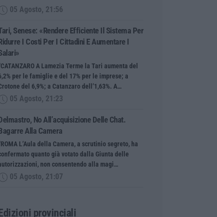
05 Agosto, 21:56
Tari, Senese: «Rendere Efficiente Il Sistema Per
Ridurre I Costi Per I Cittadini E Aumentare I
Salari»
“CATANZARO A Lamezia Terme la Tari aumenta del
6,2% per le famiglie e del 17% per le imprese; a
Crotone del 6,9%; a Catanzaro dell’1,63%. A…
05 Agosto, 21:23
Delmastro, No All’acquisizione Delle Chat.
Bagarre Alla Camera
“ROMA L’Aula della Camera, a scrutinio segreto, ha
confermato quanto già votato dalla Giunta delle
autorizzazioni, non consentendo alla magi…
05 Agosto, 21:07
Edizioni provinciali