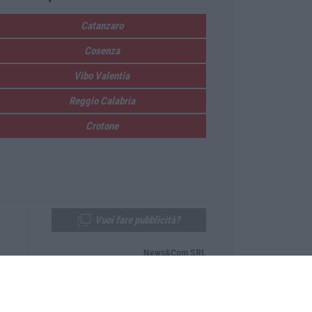
Catanzaro
Cosenza
Vibo Valentia
Reggio Calabria
Crotone
Vuoi fare pubblicità?
News&Com SRL
Telefono:
0968-53665
Email:
newsandcom@gmail.com