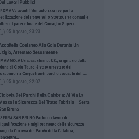
Dei Lavori Pubblici
“ROMA Va avanti l’iter autorizzativo per la
realizzazione del Ponte sullo Stretto. Per domani è
atteso il parere finale del Consiglio Superi…
05 Agosto, 23:23
Accoltella Coetaneo Alla Gola Durante Un
Litigio, Arrestato Sessantenne
“MAMMOLA Un sessantenne, F.S., originario della
piana di Gioia Tauro, è stato arrestato dai
carabinieri a Cinquefrondi perché accusato del t…
05 Agosto, 22:07
Ciclovia Dei Parchi Della Calabria: Al Via La
Messa In Sicurezza Del Tratto Fabrizia – Serra
San Bruno
“SERRA SAN BRUNO Partono i lavori di
riqualificazione e miglioramento della sicurezza
lungo la Ciclovia dei Parchi della Calabria,
concentra…