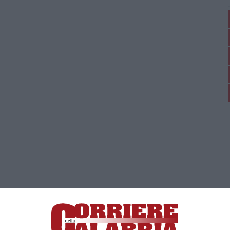
ica di News&Com S.r.l ©2012-
-2026. Tutti i diritti riservati.
ia, Lamezia Terme (CZ)
irettore responsabile Paola Militano |
Privacy