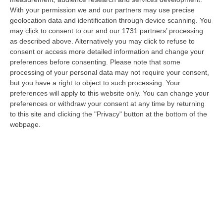
With your permission we and our partners may use precise
Ciclovia Dei Parchi Della Calabria: Al Via La Messa In Sicurezza
geolocation data and identification through device scanning. You
Del Tratto Fabrizia – Serra San Bruno
may click to consent to our and our 1731 partners’ processing
“SERRA SAN BRUNO Partono i lavori di riqualificazione e miglioramento
as described above. Alternatively you may click to refuse to
della sicurezza lungo la Ciclovia dei Parchi della Calabria, concentra…
consent or access more detailed information and change your
05 Agosto, 21:56
preferences before consenting.
Please note that some
processing of your personal data may not require your consent,
Tari, Senese: «Rendere Efficiente Il Sistema Per Ridurre I Costi
but you have a right to object to such processing. Your
preferences will apply to this website only. You can change your
Per I Cittadini E Aumentare I Salari»
preferences or withdraw your consent at any time by returning
“CATANZARO A Lamezia Terme la Tari aumenta del 6,2% per le famiglie e
to this site and clicking the "Privacy" button at the bottom of the
del 17% per le imprese; a Crotone del 6,9%; a Catanzaro dell’1,63%. A…
webpage.
05 Agosto, 21:23
Delmastro, No All’acquisizione Delle Chat. Bagarre Alla Camera
“ROMA L’Aula della Camera, a scrutinio segreto, ha confermato quanto
già votato dalla Giunta delle autorizzazioni, non consentendo alla magi…
05 Agosto, 21:07