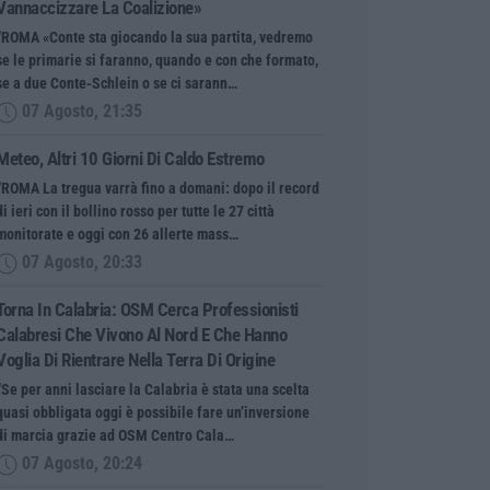
Vannaccizzare La Coalizione»
“ROMA «Conte sta giocando la sua partita, vedremo
se le primarie si faranno, quando e con che formato,
se a due Conte-Schlein o se ci sarann…
07 Agosto, 21:35
Meteo, Altri 10 Giorni Di Caldo Estremo
“ROMA La tregua varrà fino a domani: dopo il record
di ieri con il bollino rosso per tutte le 27 città
monitorate e oggi con 26 allerte mass…
07 Agosto, 20:33
Torna In Calabria: OSM Cerca Professionisti
Calabresi Che Vivono Al Nord E Che Hanno
Voglia Di Rientrare Nella Terra Di Origine
“Se per anni lasciare la Calabria è stata una scelta
quasi obbligata oggi è possibile fare un’inversione
di marcia grazie ad OSM Centro Cala…
07 Agosto, 20:24