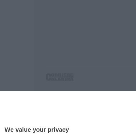
Corriere delle Calabria è una testata giornalist
P.IVA. 03199620794, Via del mare 6/G, S.Eufem
Iscrizione tribunale di Lamezia Terme 5/2011 - D
Effettua una ricerca sul Corriere delle Calabria
We value your privacy