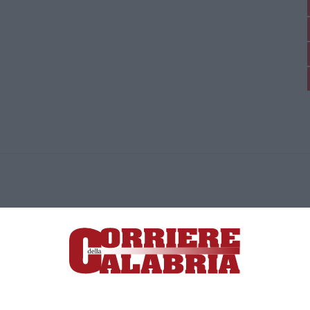
ica di News&Com S.r.l ©2012-
-2026. Tutti i diritti riservati.
ia, Lamezia Terme (CZ)
irettore responsabile Paola Militano |
Privacy