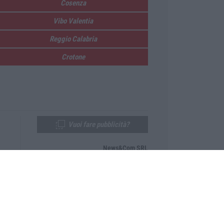
Cosenza
Vibo Valentia
Reggio Calabria
Crotone
Vuoi fare pubblicità?
News&Com SRL
Telefono:
0968-53665
Email:
newsandcom@gmail.com