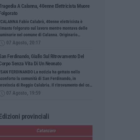
Tragedia A Calanna, 40enne Elettricista Muore
Folgorato
“CALANNA Fabio Calabrò, 40enne elettricista è
rimasto folgorato sul lavoro mentre montava delle
luminarie nel comune di Calanna. Originario…
07 Agosto, 20:17
San Ferdinando, Giallo Sul Ritrovamento Del
Corpo Senza Vita Di Un Neonato
“SAN FERDINANDO La notizia ha gettato nello
sconforto la comunità di San Ferdinando, in
provincia di Reggio Calabria. Il ritrovamento del co…
07 Agosto, 19:59
Edizioni provinciali
Catanzaro