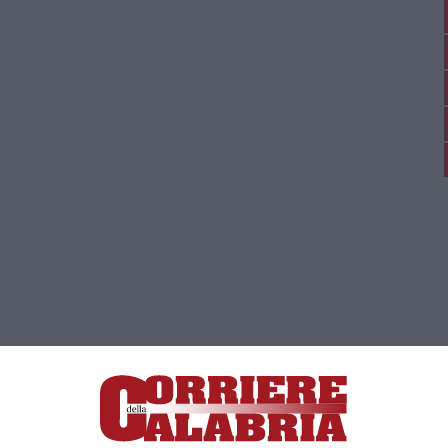
ica di News&Com S.r.l ©2012-
-2026. Tutti i diritti riservati.
ia, Lamezia Terme (CZ)
irettore responsabile Paola Militano |
Privacy