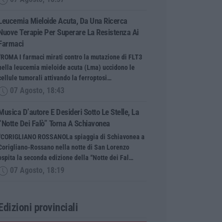
Leucemia Mieloide Acuta, Da Una Ricerca
Nuove Terapie Per Superare La Resistenza Ai
Farmaci
“ROMA I farmaci mirati contro la mutazione di FLT3
nella leucemia mieloide acuta (Lma) uccidono le
cellule tumorali attivando la ferroptosi…
07 Agosto, 18:43
Musica D’autore E Desideri Sotto Le Stelle, La
“Notte Dei Falò” Torna A Schiavonea
“CORIGLIANO ROSSANOLa spiaggia di Schiavonea a
Corigliano-Rossano nella notte di San Lorenzo
ospita la seconda edizione della “Notte dei Fal…
07 Agosto, 18:19
Edizioni provinciali