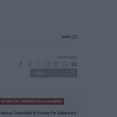
o cosentino, incendi alimentati da caldo e vento: fiamme anche a Verbicaro
MENU
I nostri canali
ULTIME DAL CORRIERE DELLA CALABRIA
«Narcos Colombiani In Ucraina Per Addestrarsi