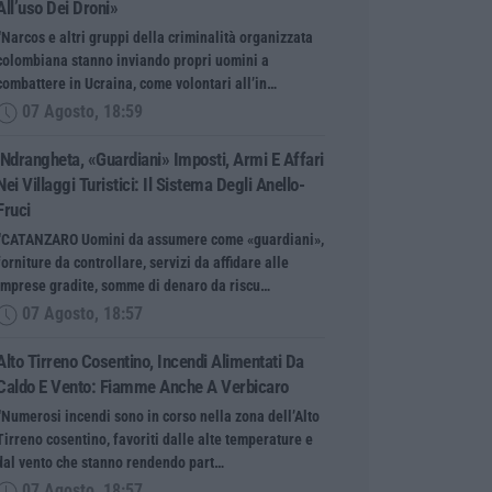
All’uso Dei Droni»
“Narcos e altri gruppi della criminalità organizzata
colombiana stanno inviando propri uomini a
combattere in Ucraina, come volontari all’in…
07 Agosto, 18:59
’Ndrangheta, «guardiani» Imposti, Armi E Affari
Nei Villaggi Turistici: Il Sistema Degli Anello-
Fruci
“CATANZARO Uomini da assumere come «guardiani»,
forniture da controllare, servizi da affidare alle
imprese gradite, somme di denaro da riscu…
07 Agosto, 18:57
Alto Tirreno Cosentino, Incendi Alimentati Da
Caldo E Vento: Fiamme Anche A Verbicaro
“Numerosi incendi sono in corso nella zona dell’Alto
Tirreno cosentino, favoriti dalle alte temperature e
dal vento che stanno rendendo part…
07 Agosto, 18:57