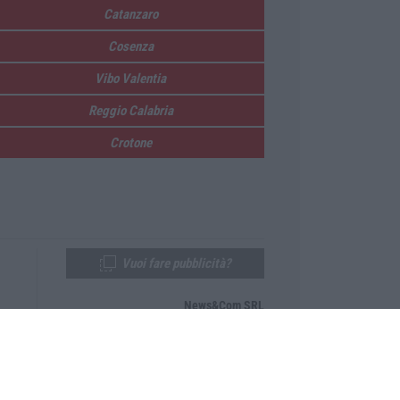
Catanzaro
Cosenza
Vibo Valentia
Reggio Calabria
Crotone
Vuoi fare pubblicità?
News&Com SRL
Telefono:
0968-53665
Email:
newsandcom@gmail.com