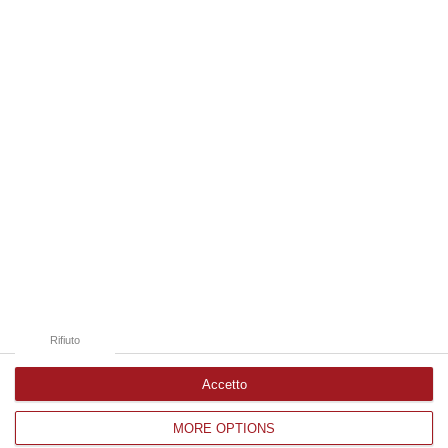
08 Agosto, 18:01
Edizioni provinciali
Catanzaro
Cosenza
Vibo Valentia
Reggio Calabria
Crotone
Rifiuto
Accetto
MORE OPTIONS