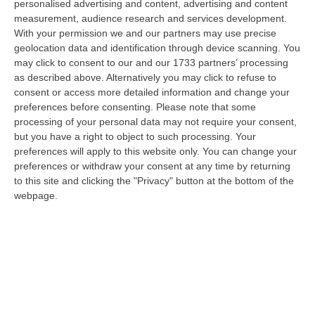
della Calabria, Fernando Pignataro, in una nota ha segnala il ritardo con
personalised advertising and content, advertising and content
il q…
measurement, audience research and services development.
With your permission we and our partners may use precise
08 Agosto, 18:25
geolocation data and identification through device scanning. You
may click to consent to our and our 1733 partners’ processing
Incidente Coinvolge Tre Auto Sull’A2, Traffico Rallentato Tra Altilia
as described above. Alternatively you may click to refuse to
Grimaldi E San Mango
consent or access more detailed information and change your
“LAMEZIA TERME A causa di un incidente che ha visto il coinvolgimento
preferences before consenting.
Please note that some
di tre veicoli, si registrano rallentamenti al traffico in direzione s…
processing of your personal data may not require your consent,
08 Agosto, 18:15
but you have a right to object to such processing. Your
preferences will apply to this website only. You can change your
Il Ssn Recupera Personale: +1,6% Secondo L’ultima Rilevazione
preferences or withdraw your consent at any time by returning
Ministeriale
to this site and clicking the "Privacy" button at the bottom of the
webpage.
“ROMA Il Servizio sanitario nazionale continua a recuperare personale
dopo gli anni di contrazione che hanno caratterizzato il decennio scor…
08 Agosto, 18:05
’Ndrangheta, Il Bigliettino Dal Carcere Per Il Controllo Dei Boschi.
«Dovevamo Rispettare Mallamace»
“CATANZARO Un piccolo foglio che arriva dal carcere e diventa, nel
racconto del collaboratore di giustizia, una sorta di lasciapassare. Rocc…