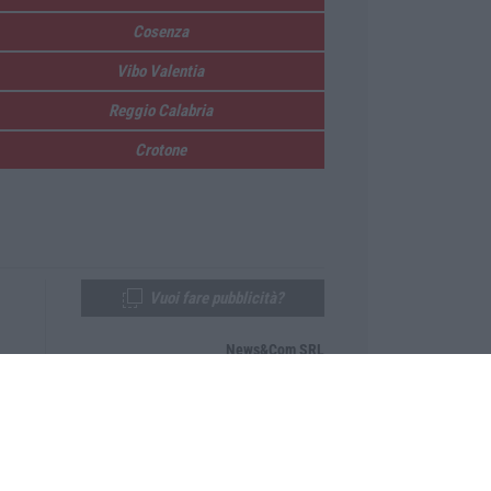
Cosenza
Vibo Valentia
Reggio Calabria
Crotone
Vuoi fare pubblicità?
News&Com SRL
Telefono:
0968-53665
Email:
newsandcom@gmail.com