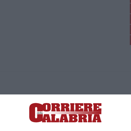
ica di News&Com S.r.l ©2012-
-2026. Tutti i diritti riservati.
ia, Lamezia Terme (CZ)
irettore responsabile Paola Militano |
Privacy