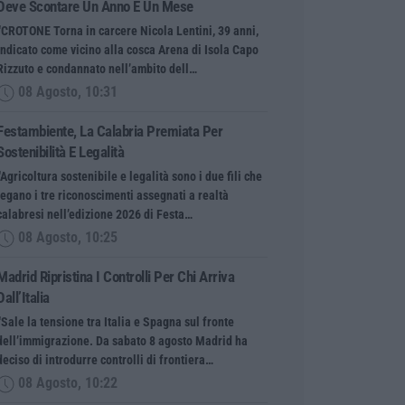
Deve Scontare Un Anno E Un Mese
“CROTONE Torna in carcere Nicola Lentini, 39 anni,
indicato come vicino alla cosca Arena di Isola Capo
Rizzuto e condannato nell’ambito dell…
08 Agosto, 10:31
Festambiente, La Calabria Premiata Per
Sostenibilità E Legalità
“Agricoltura sostenibile e legalità sono i due fili che
legano i tre riconoscimenti assegnati a realtà
calabresi nell’edizione 2026 di Festa…
08 Agosto, 10:25
Madrid Ripristina I Controlli Per Chi Arriva
Dall’Italia
“Sale la tensione tra Italia e Spagna sul fronte
dell’immigrazione. Da sabato 8 agosto Madrid ha
deciso di introdurre controlli di frontiera…
08 Agosto, 10:22