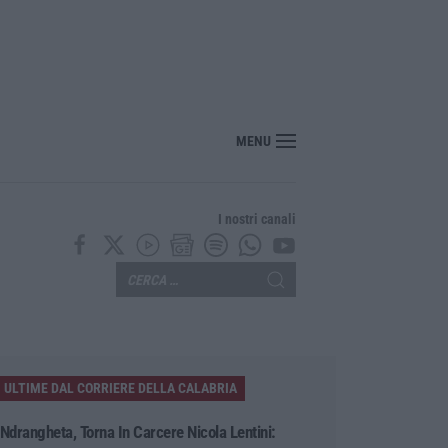
stina i controlli per chi arriva dall’Italia
MENU
I nostri canali
ULTIME DAL CORRIERE DELLA CALABRIA
’Ndrangheta, Torna In Carcere Nicola Lentini: