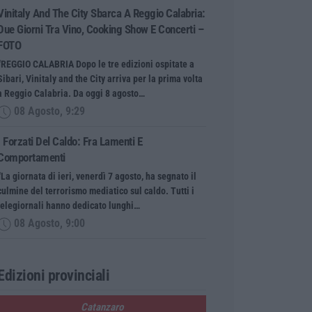
Vinitaly And The City Sbarca A Reggio Calabria:
Due Giorni Tra Vino, Cooking Show E Concerti –
FOTO
“REGGIO CALABRIA Dopo le tre edizioni ospitate a
Sibari, Vinitaly and the City arriva per la prima volta
a Reggio Calabria. Da oggi 8 agosto…
08 Agosto, 9:29
I Forzati Del Caldo: Fra Lamenti E
Comportamenti
“La giornata di ieri, venerdì 7 agosto, ha segnato il
culmine del terrorismo mediatico sul caldo. Tutti i
telegiornali hanno dedicato lunghi…
08 Agosto, 9:00
Edizioni provinciali
Catanzaro