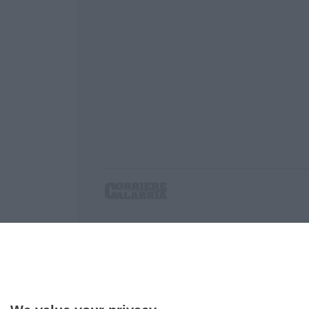
Corriere delle Calabria è una testata giornalist
P.IVA. 03199620794, Via del mare 6/G, S.Eufem
Iscrizione tribunale di Lamezia Terme 5/2011 - D
Effettua una ricerca sul Corriere delle Calabria