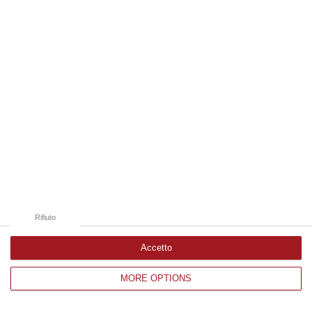
Edizioni provinciali
Catanzaro
Cosenza
Vibo Valentia
Reggio Calabria
Crotone
Rifiuto
Accetto
MORE OPTIONS
Corriere delle Calabria è una testata giornalistica di News&Com S.r.l
©2012-
-2026. Tutti i diritti riservati.