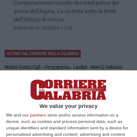
Comportamento insolito dei rettili prima del
sisma dell’Aquila. La vicenda sotto la lente
dell’Istituto di ricerca
Pubblicato il: 18/04/24 – 7:33
ULTIME DAL CORRIERE DELLA CALABRIA
Meloni Contro Cgil: «Vergognoso». Landini: «Non Ci Voltiamo
Mai»
” «Voltare le spalle durante la commemorazione di Marcinelle è un gesto
grave e vergognoso. Oggi, durante la cerimonia per i 262 lavoratori…
08 Agosto, 15:11
We value your privacy
“Carenze Informative” E Procedure Spesso “saltate”. Le Criticità
We and our
partners
store and/or access information on a
Della Legislazione Regionale Nel 2025
device, such as cookies and process personal data, such as
“CATANZARO La Corte dei Conti promuove “con riserva” (con molte
unique identifiers and standard information sent by a device for
riserve…) la produzione legislativa della Regione Calabria nel 2025.
personalised advertising and content, advertising and content