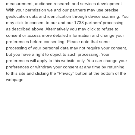
Nella r…
measurement, audience research and services development.
08 Agosto, 14:34
With your permission we and our partners may use precise
geolocation data and identification through device scanning. You
Travolge I Ciclisti E Poi Torna Indietro Per Investirli Ancora:
may click to consent to our and our 1733 partners’ processing
Fermato
as described above. Alternatively you may click to refuse to
consent or access more detailed information and change your
“Una mattinata in bicicletta si è trasformata in una scena di violenza a
preferences before consenting.
Please note that some
Lanzo Torinese, lungo la strada che conduce verso Coassolo. Un auto…
processing of your personal data may not require your consent,
08 Agosto, 13:18
but you have a right to object to such processing. Your
preferences will apply to this website only. You can change your
Investimenti Sostenibili 4.0, 448 Milioni Per Le Imprese Del Sud
preferences or withdraw your consent at any time by returning
“Quattrocentoquarantotto milioni di euro per sostenere gli investimenti
to this site and clicking the "Privacy" button at the bottom of the
innovativi e sostenibili delle imprese del Mezzogiorno, Calabria com…
webpage.
08 Agosto, 12:29
Elettricista Morto Folgorato A Calanna, Disposta L’autopsia:
Sequestrato Il Furgone Della Ditta
“REGGIO CALABRIA La Procura della Repubblica di Reggio Calabria ha
disposto l’autopsia sul corpo di Antonino Fabio Calabrò, l’elettricista d…
08 Agosto, 12:09