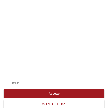
Lanzo Torinese, lungo la strada che conduce verso Coassolo. Un auto…
08 Agosto, 13:18
Edizioni provinciali
Catanzaro
Cosenza
Vibo Valentia
Reggio Calabria
Crotone
Rifiuto
Accetto
MORE OPTIONS