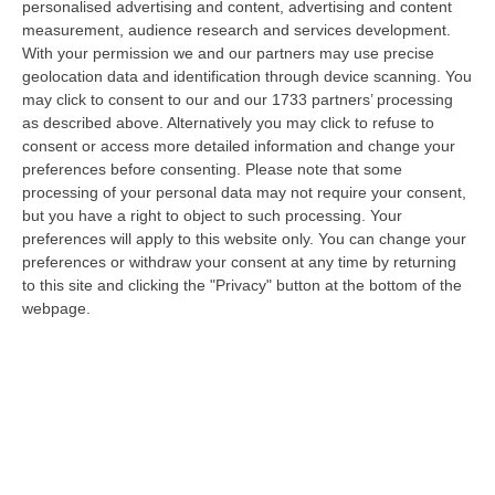
personalised advertising and content, advertising and content
centrale di appello della Corte dei Conti, il 06 agosto 2026 ha messo l…
measurement, audience research and services development.
08 Agosto, 15:54
With your permission we and our partners may use precise
geolocation data and identification through device scanning. You
Meloni Contro Cgil: «Vergognoso». Landini: «Non Ci Voltiamo
may click to consent to our and our 1733 partners’ processing
Mai»
as described above. Alternatively you may click to refuse to
” «Voltare le spalle durante la commemorazione di Marcinelle è un gesto
consent or access more detailed information and change your
grave e vergognoso. Oggi, durante la cerimonia per i 262 lavoratori…
preferences before consenting.
Please note that some
08 Agosto, 15:11
processing of your personal data may not require your consent,
but you have a right to object to such processing. Your
“Carenze Informative” E Procedure Spesso “saltate”. Le Criticità
preferences will apply to this website only. You can change your
preferences or withdraw your consent at any time by returning
Della Legislazione Regionale Nel 2025
to this site and clicking the "Privacy" button at the bottom of the
“CATANZARO La Corte dei Conti promuove “con riserva” (con molte
webpage.
riserve…) la produzione legislativa della Regione Calabria nel 2025.
Nella r…
08 Agosto, 14:34
Travolge I Ciclisti E Poi Torna Indietro Per Investirli Ancora:
Fermato
“Una mattinata in bicicletta si è trasformata in una scena di violenza a