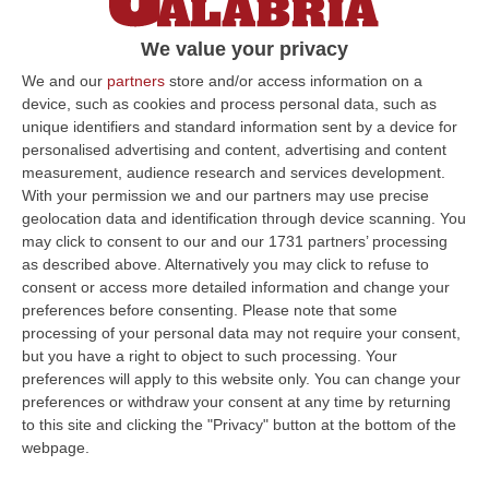
tv di origini calabresi
We value your privacy
Lo sfogo sui social della campionessa di
“Reazione a catena” Sara Vanni, nata a
We and our
partners
store and/or access information on a
device, such as cookies and process personal data, such as
Torino ma originaria di Diamante. Magorno:
unique identifiers and standard information sent by a device for
«Siamo solidali»
personalised advertising and content, advertising and content
Pubblicato il: 20/08/21 – 13:35
measurement, audience research and services development.
With your permission we and our partners may use precise
geolocation data and identification through device scanning. You
may click to consent to our and our 1731 partners’ processing
ULTIME DAL CORRIERE DELLA CALABRIA
as described above. Alternatively you may click to refuse to
consent or access more detailed information and change your
Ponte, Ok Alla Fase Della Progettazione Esecutiva
preferences before consenting.
Please note that some
processing of your personal data may not require your consent,
“ROMA Si è conclusa l’assemblea generale del Consiglio Superiore dei
but you have a right to object to such processing. Your
Lavori Pubblici, convocata per esaminare e discutere del Collegamento
preferences will apply to this website only. You can change your
s…
preferences or withdraw your consent at any time by returning
06 Agosto, 17:12
to this site and clicking the "Privacy" button at the bottom of the
webpage.
Cedir Di Reggio, L’appalto Da 4 Milioni E Il Controllo Occulto Di
Scirocco Dietro L’impresa. «L’ha Fatto Franco, Non L’ho Fatto Io»