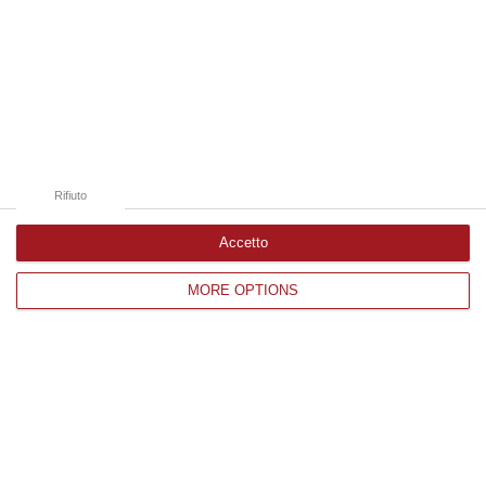
06 Agosto, 16:42
Edizioni provinciali
Catanzaro
Cosenza
Rifiuto
Vibo Valentia
Accetto
Reggio Calabria
MORE OPTIONS
Crotone