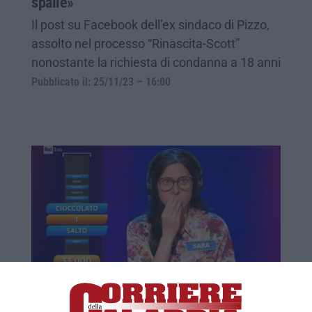
spalle»
Il post su Facebook dell’ex sindaco di Pizzo,
assolto nel processo “Rinascita-Scott”
nonostante la richiesta di condanna a 18 anni
Pubblicato il: 25/11/23 – 16:00
«Minacciata per il mio orientamento
sessuale». La denuncia della concorrente