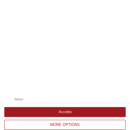
08 Agosto, 22:19
Edizioni provinciali
Catanzaro
Cosenza
Vibo Valentia
Reggio Calabria
Crotone
Rifiuto
Accetto
MORE OPTIONS