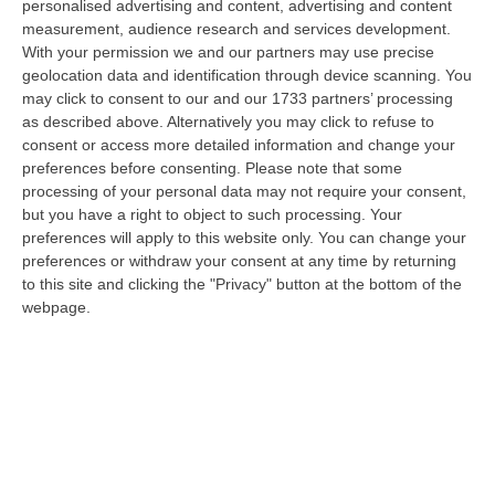
personalised advertising and content, advertising and content
diffusione delle sostanze stupefacenti condotta dai Carabinieri della…
measurement, audience research and services development.
09 Agosto, 7:55
With your permission we and our partners may use precise
geolocation data and identification through device scanning. You
Il Killer Nascosto Nel Buio E La «condanna A Morte» Decisa Dalla
may click to consent to our and our 1733 partners’ processing
Cosca Scalise. Dieci Anni Fa L’omicidio Pagliuso
as described above. Alternatively you may click to refuse to
“LAMEZIA TERME Un foro nella recinzione, un uomo nascosto nel buio e
consent or access more detailed information and change your
tre colpi esplosi in appena due secondi. Francesco Pagliuso non ebbe
preferences before consenting.
Please note that some
ne…
processing of your personal data may not require your consent,
but you have a right to object to such processing. Your
09 Agosto, 7:00
preferences will apply to this website only. You can change your
preferences or withdraw your consent at any time by returning
All’asta Il Pallone Della “mano Di Dio” Di Maradona
to this site and clicking the "Privacy" button at the bottom of the
“ROMA Il pallone con cui Diego Maradona segnò durante la storica
webpage.
vittoria dell’Argentina sull’Inghilterra ai Mondiali del 1986 potrebbe
esse…
08 Agosto, 23:28
Milano, Vannacci Candida Il Generale Burgio
“ROMA “La sfida delle grandi città correremo in tutte le grandi città
Milano, Bologna, Roma e Napoli. Ci presenteremo come Futuro
nazionale…