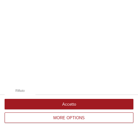
Edizioni provinciali
Catanzaro
Cosenza
Vibo Valentia
Reggio Calabria
Crotone
Rifiuto
Accetto
Corriere delle Calabria è una testata giornalistica di News&Com S.r.l
MORE OPTIONS
©2012-
-2026. Tutti i diritti riservati.
P.IVA. 03199620794, Via del mare 6/G, S.Eufemia, Lamezia Terme