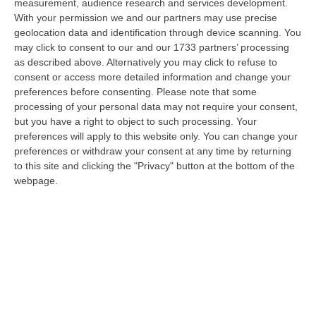
measurement, audience research and services development.
Evade Dai Domiciliari, Boss Ergastolano Torna In Carcere
With your permission we and our partners may use precise
geolocation data and identification through device scanning. You
“È tornato in carcere Giovanni Calasso, 61 anni, storico esponente della
may click to consent to our and our 1733 partners’ processing
Sacra Corona Unita e già condannato all’ergastolo, arrestato il 1°…
as described above. Alternatively you may click to refuse to
09 Agosto, 12:18
consent or access more detailed information and change your
preferences before consenting.
Please note that some
In Fiamme Nella Notte Il Capannone Di Un’azienda A
processing of your personal data may not require your consent,
Montegiordano, Danni Da Oltre Un Milione Di Euro
but you have a right to object to such processing. Your
“MONTEGIORDANO Un grosso incendio ha colpito questa notte un
preferences will apply to this website only. You can change your
capannone della Sassone Tartufi, azienda di Montegiordano
preferences or withdraw your consent at any time by returning
specializzata nella c…
to this site and clicking the "Privacy" button at the bottom of the
webpage.
09 Agosto, 11:59
È Morto Massimiliano Cencelli, Fu Ideatore Dell’omonimo
“manuale”
“ROMA E’ morto a Roma ieri pomeriggio Massimiliano Cencelli, aveva 90
anni. Funzionario della Democrazia Cristiana degli anni ’60, divenne f…
09 Agosto, 10:43