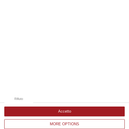
06 Agosto, 19:49
Edizioni provinciali
Catanzaro
Cosenza
Vibo Valentia
Reggio Calabria
Crotone
Rifiuto
Accetto
MORE OPTIONS