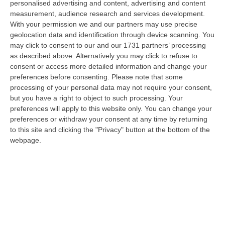
personalised advertising and content, advertising and content
laurea magistrale in Medicina e Chirurgia, Odontoiatria e Protesi den…
measurement, audience research and services development.
06 Agosto, 20:49
With your permission we and our partners may use precise
geolocation data and identification through device scanning. You
La Rivista “America Journals” Celebra Lo Stilista Anton Giulio
may click to consent to our and our 1731 partners’ processing
Grande
as described above. Alternatively you may click to refuse to
“«Rinomato per la sua impeccabile maestria artigianale e la sua
consent or access more detailed information and change your
creatività visionaria, ha trasformato la moda italiana in un’espressione
preferences before consenting.
Please note that some
dur…
processing of your personal data may not require your consent,
06 Agosto, 20:48
but you have a right to object to such processing. Your
preferences will apply to this website only. You can change your
Dai Piani Per Il Rischio Sismico Al Welfare, I Provvedimenti
preferences or withdraw your consent at any time by returning
to this site and clicking the "Privacy" button at the bottom of the
Approvati Dalla Giunta Regionale
webpage.
“CATANZARO La Giunta della Regione Calabria, nella seduta odierna, su
proposta del presidente Roberto Occhiuto, ha approvato il nuovo Protoc…
06 Agosto, 20:03
Reggio Calabria, Bernini In Visita Alla Mediterranea: «Qui La
Facoltà Di Medicina? Valuteremo La Domanda»
“REGGIO CALABRIA La ministra dell’Università e della ricerca Anna Maria
Bernini ha visitato oggi la Mediterranea di Reggio Calabria, accompa…