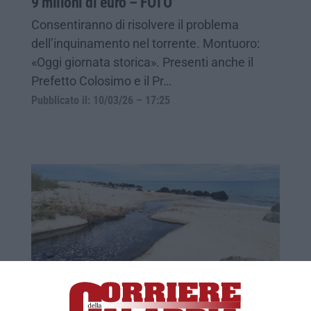
9 milioni di euro – FOTO
Consentiranno di risolvere il problema
dell’inquinamento nel torrente. Montuoro:
«Oggi giornata storica». Presenti anche il
Prefetto Colosimo e il Pr…
Pubblicato il: 10/03/26 – 17:25
Vibo, il caso Sant’Anna e il cambio di