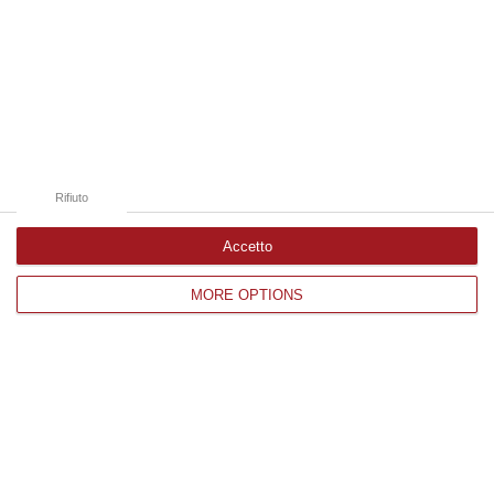
09 Agosto, 9:32
Edizioni provinciali
Catanzaro
Cosenza
Rifiuto
Vibo Valentia
Accetto
Reggio Calabria
MORE OPTIONS
Crotone
Corriere delle Calabria è una testata giornalistica di News&Com S.r.l