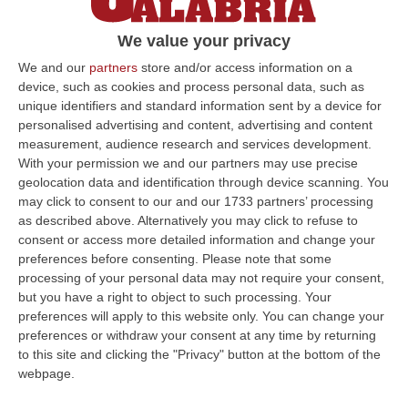
“gestione” del depuratore Silica
We value your privacy
Il Comune prima assicura il funzionamento
del depuratore, poi revoca l’affidamento alla
We and our
partners
store and/or access information on a
device, such as cookies and process personal data, such as
ditta. Intanto si tenta di “salvare” l’estate
unique identifiers and standard information sent by a device for
Pubblicato il: 05/07/25 – 7:27
personalised advertising and content, advertising and content
measurement, audience research and services development.
With your permission we and our partners may use precise
geolocation data and identification through device scanning. You
ULTIME DAL CORRIERE DELLA CALABRIA
may click to consent to our and our 1733 partners’ processing
as described above. Alternatively you may click to refuse to
È Morto Massimiliano Cencelli, Fu Ideatore Dell’omonimo
consent or access more detailed information and change your
“manuale”
preferences before consenting.
Please note that some
processing of your personal data may not require your consent,
“ROMA E’ morto a Roma ieri pomeriggio Massimiliano Cencelli, aveva 90
but you have a right to object to such processing. Your
anni. Funzionario della Democrazia Cristiana degli anni ’60, divenne f…
preferences will apply to this website only. You can change your
09 Agosto, 10:43
preferences or withdraw your consent at any time by returning
to this site and clicking the "Privacy" button at the bottom of the
Antonino Scopelliti, Il “giudice Solo” Contro Le Mafie. L’agguato
webpage.
Nel 1991 E Il Patto Tra ‘ndrangheta E Cosa Nostra
“REGGIO CALABRIA Era una calda giornata, tipica dell’estate calabrese. Il