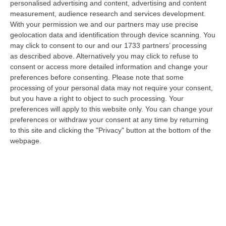
personalised advertising and content, advertising and content
“CROTONE Elettrodomestici abbandonati, copertoni, plastica e sacchi di
measurement, audience research and services development.
spazzatura parzialmente dati alle fiamme. È questo lo scenario di gra…
With your permission we and our partners may use precise
07 Agosto, 7:47
geolocation data and identification through device scanning. You
may click to consent to our and our 1733 partners’ processing
Ponte, I Prossimi Step: Nuova Delibera Cipess E Corte Dei Conti
as described above. Alternatively you may click to refuse to
“ROMA Nuovo tassello nell’iter autorizzativo del Ponte sullo Stretto di
consent or access more detailed information and change your
Messina. L’Assemblea generale del Consiglio Superiore dei Lavori Pub…
preferences before consenting.
Please note that some
07 Agosto, 7:02
processing of your personal data may not require your consent,
but you have a right to object to such processing. Your
Sanità, La “stretta” Sui Conti: Più Controlli, Bilanci Digitali E Regole
preferences will apply to this website only. You can change your
preferences or withdraw your consent at any time by returning
Uniche Per Tutte Le Aziende
to this site and clicking the "Privacy" button at the bottom of the
“CATANZARO Digitalizzazione dei processi amministrativi, controllo di
webpage.
gestione uniforme in tutte le aziende sanitarie e rafforzamento dei si…
07 Agosto, 6:32
Stabilimenti Balneari Al Setaccio Della Gdf Nel Crotonese:
Accertati Ampliamenti Abusivi E Carenze Igieniche
“CROTONE Nell’ambito di una serie di attività disposte dal Reparto
Operativo Aeronavale di Vibo Valentia finalizzate alla tutela del
demanio…