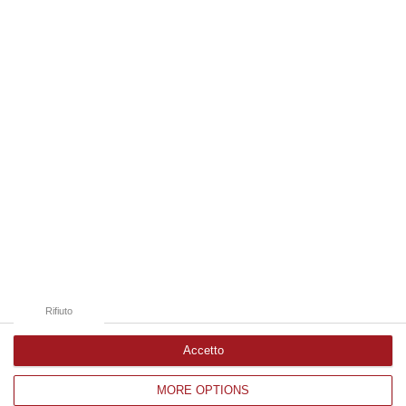
07 Agosto, 6:18
Edizioni provinciali
Catanzaro
Cosenza
Vibo Valentia
Reggio Calabria
Crotone
Rifiuto
Accetto
MORE OPTIONS