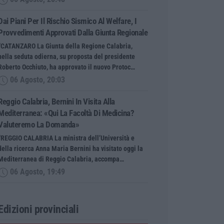
Dai Piani Per Il Rischio Sismico Al Welfare, I
Provvedimenti Approvati Dalla Giunta Regionale
“CATANZARO La Giunta della Regione Calabria,
nella seduta odierna, su proposta del presidente
Roberto Occhiuto, ha approvato il nuovo Protoc…
06 Agosto, 20:03
Reggio Calabria, Bernini In Visita Alla
Mediterranea: «Qui La Facoltà Di Medicina?
Valuteremo La Domanda»
“REGGIO CALABRIA La ministra dell’Università e
della ricerca Anna Maria Bernini ha visitato oggi la
Mediterranea di Reggio Calabria, accompa…
06 Agosto, 19:49
Edizioni provinciali