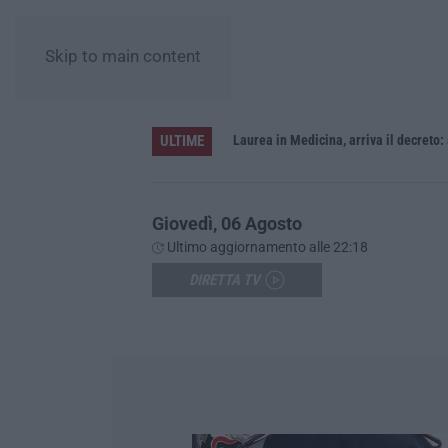
Skip to main content
ULTIME
Sistema bibliotecario vibonese, la dura replica di Soriano e Romeo: «Il fallimento è di chi ha staccato la spina»
Laurea in Medicina, arriva il decreto:
Giovedì, 06 Agosto
Ultimo aggiornamento alle 22:18
DIRETTA TV