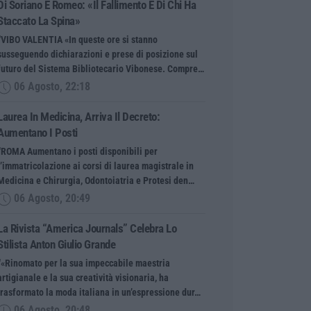
Di Soriano E Romeo: «Il Fallimento È Di Chi Ha
Staccato La Spina»
“VIBO VALENTIA «In queste ore si stanno
susseguendo dichiarazioni e prese di posizione sul
futuro del Sistema Bibliotecario Vibonese. Compre…
06 Agosto, 22:18
Laurea In Medicina, Arriva Il Decreto:
Aumentano I Posti
“ROMA Aumentano i posti disponibili per
l’immatricolazione ai corsi di laurea magistrale in
Medicina e Chirurgia, Odontoiatria e Protesi den…
06 Agosto, 20:49
La Rivista “America Journals” Celebra Lo
Stilista Anton Giulio Grande
“«Rinomato per la sua impeccabile maestria
artigianale e la sua creatività visionaria, ha
trasformato la moda italiana in un’espressione dur…
06 Agosto, 20:48