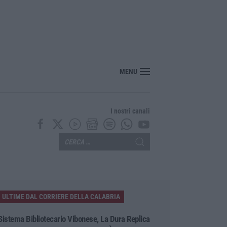
“America Journals” celebra lo stilista Anton Giulio Grande
MENU
I nostri canali
ULTIME DAL CORRIERE DELLA CALABRIA
Sistema Bibliotecario Vibonese, La Dura Replica