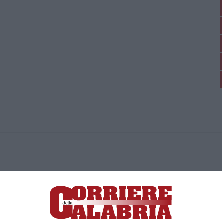
ica di News&Com S.r.l ©2012-
-2026. Tutti i diritti riservati.
ia, Lamezia Terme (CZ)
irettore responsabile Paola Militano |
Privacy