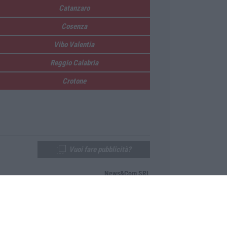
Catanzaro
Cosenza
Vibo Valentia
Reggio Calabria
Crotone
Vuoi fare pubblicità?
News&Com SRL
Telefono:
0968-53665
Email:
newsandcom@gmail.com