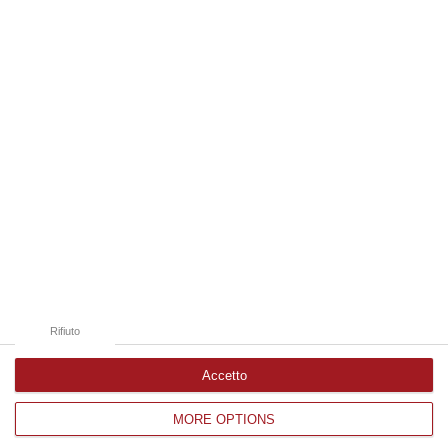
07 Agosto, 20:24
Edizioni provinciali
Catanzaro
Cosenza
Vibo Valentia
Reggio Calabria
Crotone
Rifiuto
Accetto
MORE OPTIONS
Corriere delle Calabria è una testata giornalistica di News&Com S.r.l