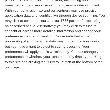
personalised advertising and content, advertising and content
“CATANZARO «Con un importante finanziamento di 800 mila euro, si potrà
measurement, audience research and services development.
dare avvio agli attesi lavori di ristrutturazione della Basilica dell…
With your permission we and our partners may use precise
07 Agosto, 22:02
geolocation data and identification through device scanning. You
may click to consent to our and our 1733 partners’ processing
Renzi: «Conte? Sarebbe Delittuoso Vannaccizzare La Coalizione»
as described above. Alternatively you may click to refuse to
consent or access more detailed information and change your
“ROMA «Conte sta giocando la sua partita, vedremo se le primarie si
preferences before consenting.
Please note that some
faranno, quando e con che formato, se a due Conte-Schlein o se ci
processing of your personal data may not require your consent,
sarann…
but you have a right to object to such processing. Your
07 Agosto, 21:35
preferences will apply to this website only. You can change your
preferences or withdraw your consent at any time by returning
Meteo, Altri 10 Giorni Di Caldo Estremo
to this site and clicking the "Privacy" button at the bottom of the
“ROMA La tregua varrà fino a domani: dopo il record di ieri con il bollino
webpage.
rosso per tutte le 27 città monitorate e oggi con 26 allerte mass…
07 Agosto, 20:33
Torna In Calabria: OSM Cerca Professionisti Calabresi Che Vivono
Al Nord E Che Hanno Voglia Di Rientrare Nella Terra Di Origine
“Se per anni lasciare la Calabria è stata una scelta quasi obbligata oggi è
possibile fare un’inversione di marcia grazie ad OSM Centro Cala…