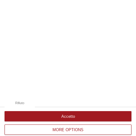
07 Agosto, 16:54
Edizioni provinciali
Catanzaro
Cosenza
Vibo Valentia
Reggio Calabria
Crotone
Rifiuto
Accetto
MORE OPTIONS