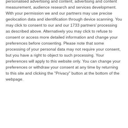
tra il 2011 e il 2012 in Calabria. Arriva il proscioglimento davanti…
personalised advertising and content, advertising and content
measurement, audience research and services development.
07 Agosto, 18:06
With your permission we and our partners may use precise
geolocation data and identification through device scanning. You
Uomo Aggredito, Pestato E Ucciso, Arrestati Quattro Giovani
may click to consent to our and our 1733 partners’ processing
“Quattro giovani tra i 19 e i 23 anni residenti in provincia di Forlì-Cesena
as described above. Alternatively you may click to refuse to
sono stati fermati dai Carabinieri della compagnia di Cervia-Mi…
consent or access more detailed information and change your
07 Agosto, 17:43
preferences before consenting.
Please note that some
processing of your personal data may not require your consent,
«La Regione Decide Dove Si Sopravvive A Un Infarto Guardando Il
but you have a right to object to such processing. Your
Colore Dei Sindaci. Pronti Gli Esposti In Procura»
preferences will apply to this website only. You can change your
preferences or withdraw your consent at any time by returning
“LAMEZIA TERME La delibera di Giunta regionale numero 400 del 21
to this site and clicking the "Privacy" button at the bottom of the
luglio 2026 è l’atto più grave prodotto da questa amministrazione
webpage.
Occhiuto…
07 Agosto, 17:05
Gestione Sanitaria Accentrata, La Giunta Regionale Approva Il
Bilancio: Utile D’esercizio Di Oltre 240 Milioni
“CATANZARO Su proposta del presidente Roberto Occhiuto, la Giunta
della Regione Calabria ha approvato il bilancio di esercizio 2025 della
Ge…