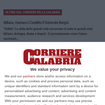
ULTIME DAL CORRIERE DELLA CALABRIA
Milano, Vannacci Candida Il Generale Burgio
“ROMA “La sfida delle grandi città correremo in tutte le grandi città
Milano, Bologna, Roma e Napoli. Ci presenteremo come Futuro
nazionale…
08 Agosto, 22:19
Messina, I “No Ponte” Di Nuovo In Marcia
“MESSINA “Chiediamo che venga chiusa la società Stretto di Messina. La
liquidazione era stata già indicata dal governo Monti nel 2013, e la…
We value your privacy
08 Agosto, 21:20
We and our
partners
store and/or access information on a
device, such as cookies and process personal data, such as
Vinitaly And The City A Reggio: Il Grande Abbraccio Tra Identità
unique identifiers and standard information sent by a device for
Del Territorio, Storia E Cultura – FOTO
personalised advertising and content, advertising and content
“REGGIO CALABRIA Vinitaly and the City arriva a Reggio Calabria. Dopo il
measurement, audience research and services development.
successo dell’edizione di Sibari, dove la manifestazione ha fatto s…
With your permission we and our partners may use precise
08 Agosto, 20:47