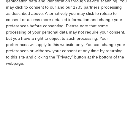
geolocation data and identification through device scanning. You
may click to consent to our and our 1733 partners’ processing
Pride, La “prima Volta” Dell’onda Arcobaleno A Catanzaro. In
as described above. Alternatively you may click to refuse to
Migliaia In Marcia Per I Diritti E La Libertà – FOTO
consent or access more detailed information and change your
preferences before consenting.
Please note that some
“CATANZARO Una prima volta destinata a lasciare un segno nella storia
processing of your personal data may not require your consent,
della città. Catanzaro oggi celebra il suo primo Pride: colori, musica…
but you have a right to object to such processing. Your
08 Agosto, 19:38
preferences will apply to this website only. You can change your
preferences or withdraw your consent at any time by returning
«Per Riaprire Hormuz Stop Ad Attacchi E Sanzioni»
to this site and clicking the "Privacy" button at the bottom of the
“ROMA Per la riapertura dello Stretto di Hormuz l’Iran chiede agli Stati
webpage.
Uniti di revocare il blocco navale e le sanzioni contro l’Iran, di…
08 Agosto, 19:27
Edizioni provinciali
Catanzaro
Cosenza