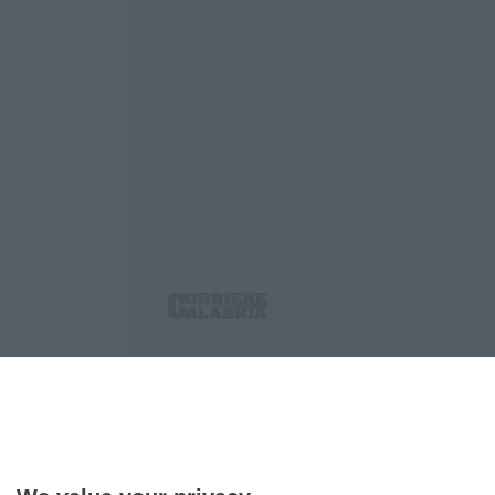
Corriere delle Calabria è una testata giornalist
P.IVA. 03199620794, Via del mare 6/G, S.Eufem
Iscrizione tribunale di Lamezia Terme 5/2011 - D
Effettua una ricerca sul Corriere delle Calabria