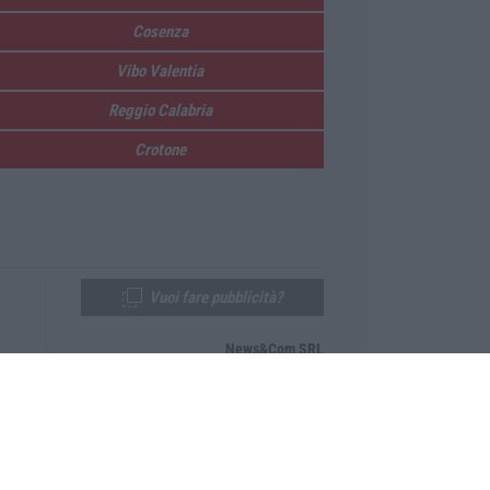
Cosenza
Vibo Valentia
Reggio Calabria
Crotone
Vuoi fare pubblicità?
News&Com SRL
Telefono:
0968-53665
Email:
newsandcom@gmail.com