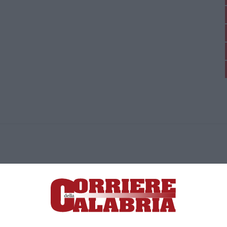
ica di News&Com S.r.l ©2012-
-2026. Tutti i diritti riservati.
ia, Lamezia Terme (CZ)
irettore responsabile Paola Militano |
Privacy