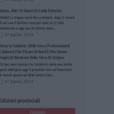
Meteo, Altri 10 Giorni Di Caldo Estremo
“ROMA La tregua varrà fino a domani: dopo il record
di ieri con il bollino rosso per tutte le 27 città
monitorate e oggi con 26 allerte mass…
07 Agosto, 20:33
Torna In Calabria: OSM Cerca Professionisti
Calabresi Che Vivono Al Nord E Che Hanno
Voglia Di Rientrare Nella Terra Di Origine
“Se per anni lasciare la Calabria è stata una scelta
quasi obbligata oggi è possibile fare un’inversione
di marcia grazie ad OSM Centro Cala…
07 Agosto, 20:24
Edizioni provinciali
Catanzaro