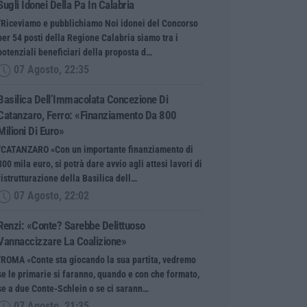
Sugli Idonei Della Pa In Calabria
“Riceviamo e pubblichiamo Noi idonei del Concorso
per 54 posti della Regione Calabria siamo tra i
potenziali beneficiari della proposta d…
07 Agosto, 22:35
Basilica Dell’Immacolata Concezione Di
Catanzaro, Ferro: «finanziamento Da 800
Milioni Di Euro»
“CATANZARO «Con un importante finanziamento di
800 mila euro, si potrà dare avvio agli attesi lavori di
ristrutturazione della Basilica dell…
07 Agosto, 22:02
Renzi: «Conte? Sarebbe Delittuoso
Vannaccizzare La Coalizione»
“ROMA «Conte sta giocando la sua partita, vedremo
se le primarie si faranno, quando e con che formato,
se a due Conte-Schlein o se ci sarann…
07 Agosto, 21:35