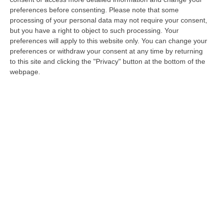
Corecom, primo monitoraggio sull’uso di
preferences before consenting.
Please note that some
processing of your personal data may not require your consent,
linguaggi poco rispettosi delle differenze
but you have a right to object to such processing. Your
di genere
preferences will apply to this website only. You can change your
preferences or withdraw your consent at any time by returning
Iniziativa nell’ambito del protocollo con Pari
to this site and clicking the "Privacy" button at the bottom of the
opportunità e Ordine dei giornalisti: nessun
webpage.
rilievo sollevato sulle emittenti esaminate
Pubblicato il: 03/11/23 – 16:18