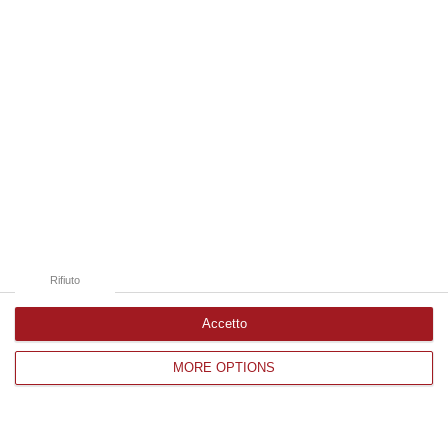
parole e riflessioni per tornare al
giornalismo “sano”
Dibattito a più voci nell’ambito del Festival
d’Autunno in corso a Catanzaro: a confronto
autorevoli addetti ai lavori
Pubblicato il: 20/10/19 – 11:35
Rifiuto
Accetto
MORE OPTIONS