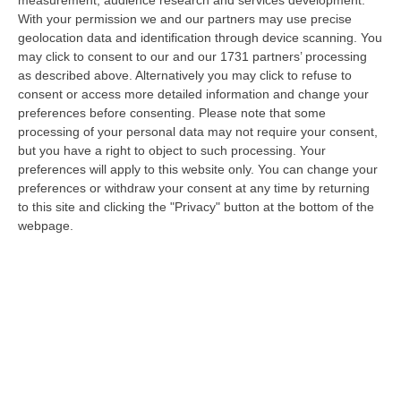
With your permission we and our partners may use precise
Ciclovia Dei Parchi Della Calabria: Al Via La Messa In Sicurezza
geolocation data and identification through device scanning. You
Del Tratto Fabrizia – Serra San Bruno
may click to consent to our and our 1731 partners’ processing
“SERRA SAN BRUNO Partono i lavori di riqualificazione e miglioramento
as described above. Alternatively you may click to refuse to
della sicurezza lungo la Ciclovia dei Parchi della Calabria, concentra…
consent or access more detailed information and change your
05 Agosto, 21:56
preferences before consenting.
Please note that some
processing of your personal data may not require your consent,
Tari, Senese: «Rendere Efficiente Il Sistema Per Ridurre I Costi
but you have a right to object to such processing. Your
preferences will apply to this website only. You can change your
Per I Cittadini E Aumentare I Salari»
preferences or withdraw your consent at any time by returning
“CATANZARO A Lamezia Terme la Tari aumenta del 6,2% per le famiglie e
to this site and clicking the "Privacy" button at the bottom of the
del 17% per le imprese; a Crotone del 6,9%; a Catanzaro dell’1,63%. A…
webpage.
05 Agosto, 21:23
Delmastro, No All’acquisizione Delle Chat. Bagarre Alla Camera
“ROMA L’Aula della Camera, a scrutinio segreto, ha confermato quanto
già votato dalla Giunta delle autorizzazioni, non consentendo alla magi…
05 Agosto, 21:07