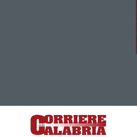
ica di News&Com S.r.l ©2012-
-2026. Tutti i diritti riservati.
ia, Lamezia Terme (CZ)
irettore responsabile Paola Militano |
Privacy