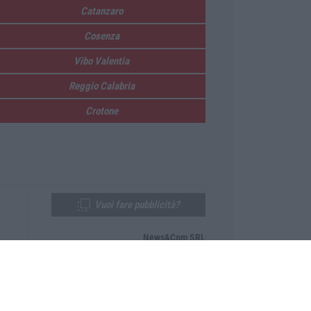
Catanzaro
Cosenza
Vibo Valentia
Reggio Calabria
Crotone
Vuoi fare pubblicità?
News&Com SRL
Telefono:
0968-53665
Email:
newsandcom@gmail.com