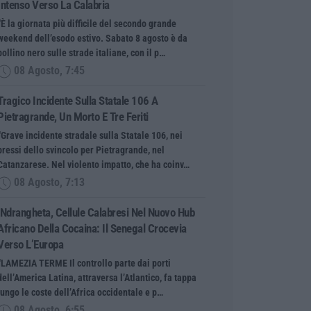
Intenso Verso La Calabria
“È la giornata più difficile del secondo grande
weekend dell’esodo estivo. Sabato 8 agosto è da
bollino nero sulle strade italiane, con il p…
08 Agosto, 7:45
Tragico Incidente Sulla Statale 106 A
Pietragrande, Un Morto E Tre Feriti
“Grave incidente stradale sulla Statale 106, nei
pressi dello svincolo per Pietragrande, nel
Catanzarese. Nel violento impatto, che ha coinv…
08 Agosto, 7:13
’Ndrangheta, Cellule Calabresi Nel Nuovo Hub
Africano Della Cocaina: Il Senegal Crocevia
Verso L’Europa
“LAMEZIA TERME Il controllo parte dai porti
dell’America Latina, attraversa l’Atlantico, fa tappa
lungo le coste dell’Africa occidentale e p…
08 Agosto, 6:55