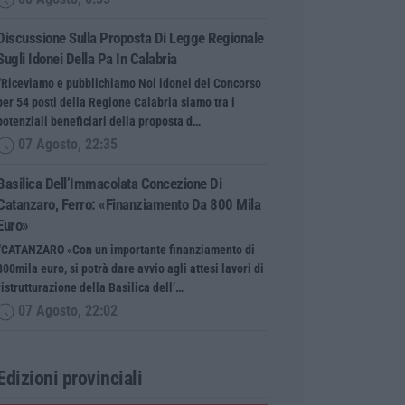
Discussione Sulla Proposta Di Legge Regionale
Sugli Idonei Della Pa In Calabria
“Riceviamo e pubblichiamo Noi idonei del Concorso
per 54 posti della Regione Calabria siamo tra i
potenziali beneficiari della proposta d…
07 Agosto, 22:35
Basilica Dell’Immacolata Concezione Di
Catanzaro, Ferro: «finanziamento Da 800 Mila
Euro»
“CATANZARO «Con un importante finanziamento di
800mila euro, si potrà dare avvio agli attesi lavori di
ristrutturazione della Basilica dell’…
07 Agosto, 22:02
Edizioni provinciali